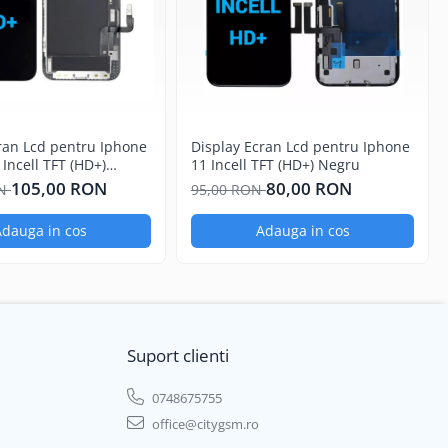
ran Lcd pentru Iphone
Display Ecran Lcd pentru Iphone
 Incell TFT (HD+)
11 Incell TFT (HD+) Negru
105,00 RON
80,00 RON
ON
95,00 RON
dauga in cos
Adauga in cos
Suport clienti
0748675755
office@citygsm.ro