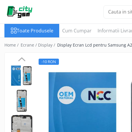
Toate Produsele
Toate Produsele
Cum Cumpar
Informatii Livra
Acumulatori / Baterii
Iphone
Home /
Ecrane / Display /
Display Ecran Lcd pentru Samsung A
Seria 15
Seria 14
-10 RON
Seria 13
Seria 12
Seria 11
Seria X
Seria 8
Seria 7
Seria 6
Seria 5
Samsung