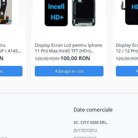
tru
Display Ecran Lcd pentru Iphone
Display Ec
P / A145R)
11 Pro Max Incell TFT (HD+)
12 / 12 Pro
Negru
Negru
ON
100,00 RON
120,00 RON
120,00 R
os
Adauga in cos
A
Date comerciale
a
SC. CITY GSM SRL.
J5/1707/2012