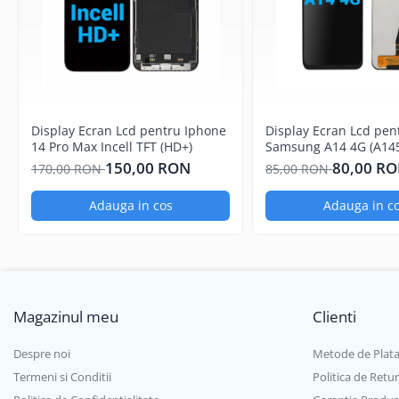
Componente Gsm
Iphone
Samsung
Huawei / Honor
Motorola
Display Ecran Lcd pentru Iphone
Display Ecran Lcd pen
Oppo / Realme
14 Pro Max Incell TFT (HD+)
Samsung A14 4G (A145
Negru
150,00 RON
80,00 R
Xiaomi
170,00 RON
85,00 RON
Baterii Externe / Powerbank
Adauga in cos
Adauga in c
Casti / Headset
Componente Reconditionare Ecran
Sticla / Geam
Iphone
Magazinul meu
Clienti
Samsung
Diverse
Despre noi
Metode de Plat
Folii Protectie
Termeni si Conditii
Politica de Retur
Folii Protectie 10D