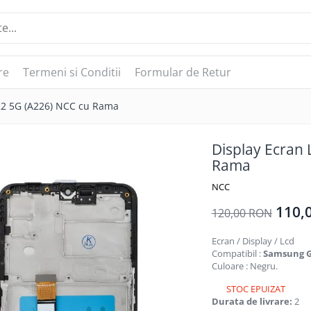
re
Termeni si Conditii
Formular de Retur
22 5G (A226) NCC cu Rama
Display Ecran
Rama
NCC
110,
120,00 RON
Ecran / Display / Lcd
Compatibil :
Samsung Ga
Culoare : Negru.
STOC EPUIZAT
Durata de livrare:
2