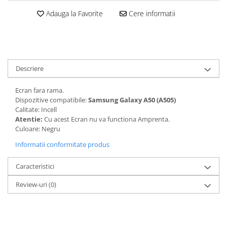
Seria 13
Adauga la Favorite
Cere informatii
Seria 12
Seria 11
Seria X
Seria 8
Seria 7
Descriere
Seria 6
Ecran fara rama.
Samsung
Dispozitive compatibile:
Samsung Galaxy A50 (A505)
Calitate: Incell
Xiaomi
Atentie:
Cu acest Ecran nu va functiona Amprenta.
Oppo / Realme
Culoare: Negru
Motorola
Informatii conformitate produs
Huawei / Honor
Caracteristici
Incarcatoare
Review-uri
(0)
Incarcatoare Retea
Incarcatoare Auto
Cabluri de date / Audio