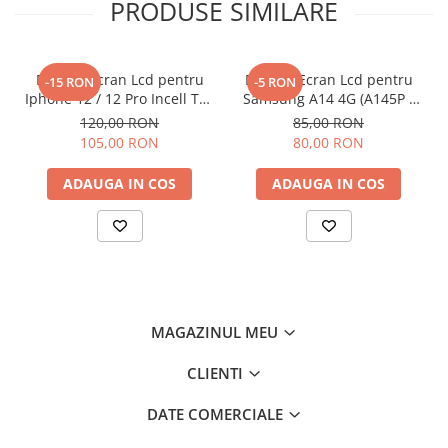
PRODUSE SIMILARE
Componente Gsm
Iphone
Samsung
Display Ecran Lcd pentru
Display Ecran Lcd pentru
-15 RON
-5 RON
Huawei / Honor
Iphone 12 / 12 Pro Incell TFT
Samsung A14 4G (A145P /
(HD+) Negru
A145R) Negru
120,00 RON
85,00 RON
Motorola
105,00 RON
80,00 RON
Oppo / Realme
ADAUGA IN COS
ADAUGA IN COS
Xiaomi
Baterii Externe / Powerbank
Casti / Headset
Componente Reconditionare Ecran
Sticla / Geam
Iphone
MAGAZINUL MEU
Samsung
CLIENTI
Diverse
Folii Protectie
DATE COMERCIALE
Folii Protectie 10D