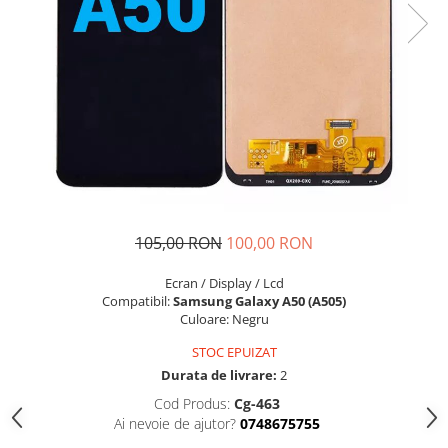
Seria A
Seria J
Seria M
Seria N
Seria S
Xiaomi
Oppo / Realme
Motorola
Huawei / Honor
105,00 RON
100,00 RON
Nokia
Ecran / Display / Lcd
Ecrane / Display
Compatibil:
Samsung Galaxy A50 (A505)
Iphone
Culoare: Negru
Seria 17
STOC EPUIZAT
Seria 16
Durata de livrare:
2
Seria 15
Cod Produs:
Cg-463
Ai nevoie de ajutor?
0748675755
Seria 14