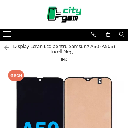
Toate Produsele
Acumulatori / Baterii
Iphone
Display Ecran Lcd pentru Samsung A50 (A505)
Seria 15
Incell Negru
Seria 14
JHX
Seria 13
Seria 12
-5 RON
Seria 11
Seria X
Seria 8
Seria 7
Seria 6
Seria 5
Samsung