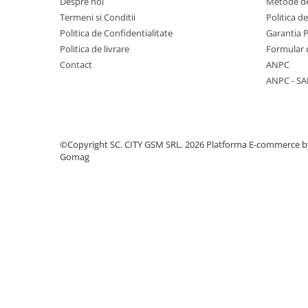
Despre noi
Metode de
Componente Gsm
Termeni si Conditii
Politica d
Iphone
Politica de Confidentialitate
Garantia 
Samsung
Politica de livrare
Formular 
Contact
ANPC
Huawei / Honor
ANPC - SA
Motorola
Oppo / Realme
Xiaomi
©Copyright SC. CITY GSM SRL. 2026
Platforma E-commerce b
Baterii Externe / Powerbank
Gomag
Casti / Headset
Componente Reconditionare Ecran
Sticla / Geam
Iphone
Samsung
Diverse
Folii Protectie
Folii Protectie 10D