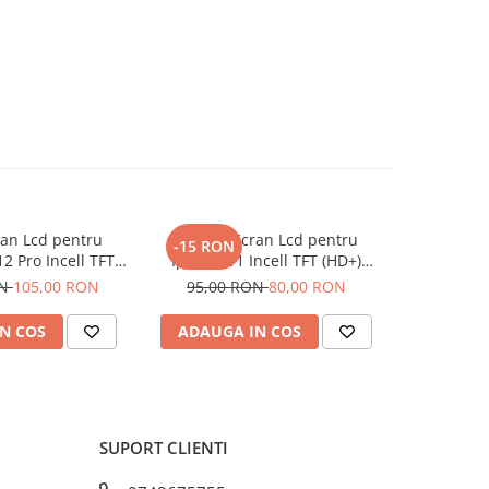
ran Lcd pentru
Display Ecran Lcd pentru
Display
-15 RON
-5 RON
12 Pro Incell TFT
Iphone 11 Incell TFT (HD+)
Samsung A
) Negru
Negru
ON
105,00 RON
95,00 RON
80,00 RON
85,00
N COS
ADAUGA IN COS
ADAUG
SUPORT CLIENTI