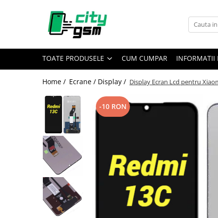
Toate Produsele
Acumulatori / Baterii
TOATE PRODUSELE
CUM CUMPAR
INFORMATII 
Iphone
Seria 15
Home /
Ecrane / Display /
Display Ecran Lcd pentru Xiao
Seria 14
Seria 13
-10 RON
Seria 12
Seria 11
Seria X
Seria 8
Seria 7
Seria 6
Seria 5
Samsung