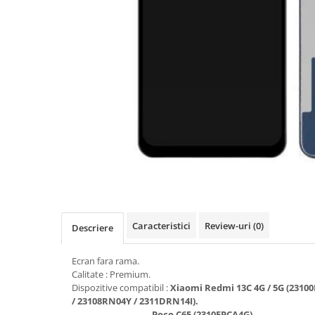
Seria A
Seria J
Seria M
Seria N
Seria S
Xiaomi
Oppo / Realme
Motorola
Huawei / Honor
Nokia
Ecrane / Display
Iphone
Caracteristici
Review-uri
(0)
Descriere
Seria 17
Ecran fara rama.
Seria 16
Calitate : Premium.
Seria 15
Dispozitive compatibil :
Xiaomi Redmi 13C 4G / 5G (2310
Seria 14
/ 23108RN04Y / 2311DRN14I).
Poco C65 (2310FPCA4G).