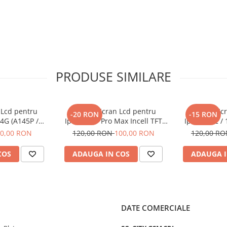
PRODUSE SIMILARE
 Lcd pentru
Display Ecran Lcd pentru
Display Ec
-20 RON
-15 RON
4G (A145P /
Iphone 11 Pro Max Incell TFT
Iphone 12 / 
Negru
(HD+) Negru
(HD+
0,00 RON
120,00 RON
100,00 RON
120,00 R
COS
ADAUGA IN COS
ADAUGA I
DATE COMERCIALE