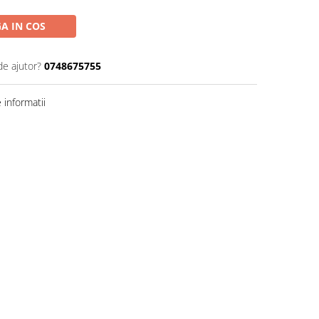
A IN COS
de ajutor?
0748675755
informatii