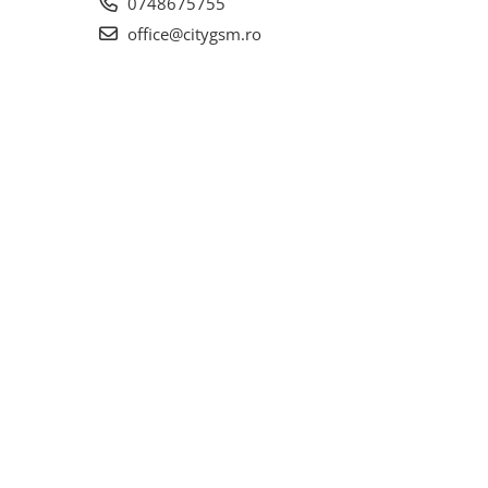
0748675755
office@citygsm.ro