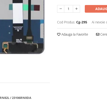
ADAUG
Cod Produs:
Cg-295
Ai nevoie 
Adauga la Favorite
Cere 
0RN82L / 23106RN0DA