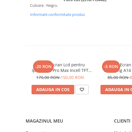
Seria 13
Culoare : Negru.
Seria 12
Informatii conformitate produs
Seria 11
Seria X
Seria 8
Seria 7
Seria 6
Samsung
Xiaomi
Display Ecran Lcd pentru
Display Ecran
-20 RON
-5 RON
Iphone 14 Pro Max Incell TFT
Samsung A14 
Oppo / Realme
(HD+)
A145R) 
170,00 RON
150,00 RON
85,00 RON
8
Motorola
ADAUGA IN COS
ADAUGA IN 
Huawei / Honor
Incarcatoare
Incarcatoare Retea
Incarcatoare Auto
MAGAZINUL MEU
CLIENTI
Cabluri de date / Audio