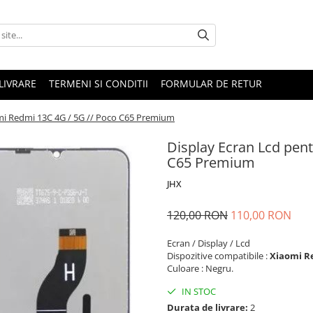
LIVRARE
TERMENI SI CONDITII
FORMULAR DE RETUR
mi Redmi 13C 4G / 5G // Poco C65 Premium
Display Ecran Lcd pen
C65 Premium
JHX
120,00 RON
110,00 RON
Ecran / Display / Lcd
Dispozitive compatibile :
Xiaomi Re
Culoare : Negru.
IN STOC
Durata de livrare:
2