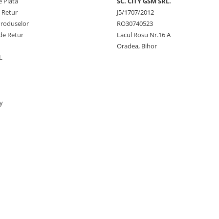
 Plata
SC. CITY GSM SRL.
e Retur
J5/1707/2012
Produselor
RO30740523
de Retur
Lacul Rosu Nr.16 A
Oradea, Bihor
L
y