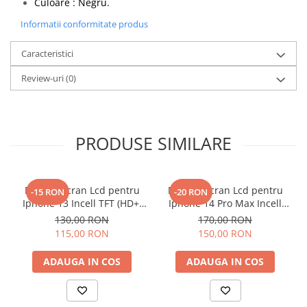
Culoare : Negru.
Componente Gsm
Iphone
Informatii conformitate produs
Samsung
Caracteristici
Huawei / Honor
Review-uri
(0)
Motorola
Oppo / Realme
Xiaomi
PRODUSE SIMILARE
Baterii Externe / Powerbank
Casti / Headset
Componente Reconditionare Ecran
Display Ecran Lcd pentru
Display Ecran Lcd pentru
-15 RON
-20 RON
Iphone 13 Incell TFT (HD+)
Iphone 14 Pro Max Incell
Sticla / Geam
Negru
TFT (HD+)
130,00 RON
170,00 RON
Iphone
115,00 RON
150,00 RON
Samsung
Diverse
ADAUGA IN COS
ADAUGA IN COS
Folii Protectie
Folii Protectie 10D