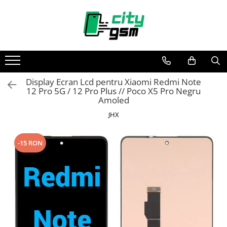
Toate Produsele
Acumulatori / Baterii
Iphone
Display Ecran Lcd pentru Xiaomi Redmi Note
Seria 15
12 Pro 5G / 12 Pro Plus // Poco X5 Pro Negru
Seria 14
Amoled
Seria 13
JHX
Seria 12
Seria 11
-15 RON
Seria X
Seria 8
Seria 7
Seria 6
Seria 5
Samsung