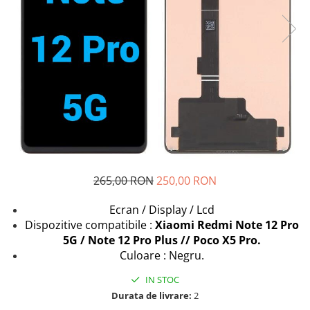
Seria A
Seria J
Seria M
Seria N
Seria S
Xiaomi
Oppo / Realme
Motorola
Huawei / Honor
265,00 RON
250,00 RON
Nokia
Ecrane / Display
Ecran / Display / Lcd
Iphone
Dispozitive compatibile :
Xiaomi Redmi Note 12 Pro
5G / Note 12 Pro Plus // Poco X5 Pro.
Seria 17
Culoare : Negru.
Seria 16
Seria 15
IN STOC
Seria 14
Durata de livrare:
2