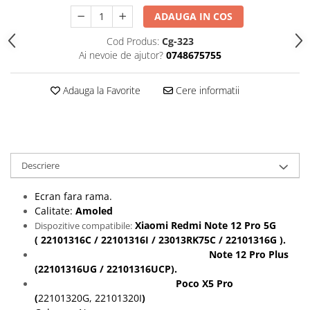
Seria 13
ADAUGA IN COS
Seria 12
Seria 11
Cod Produs:
Cg-323
Ai nevoie de ajutor?
0748675755
Seria X
Seria 8
Adauga la Favorite
Cere informatii
Seria 7
Seria 6
Samsung
Xiaomi
Descriere
Oppo / Realme
Motorola
Ecran fara rama.
Calitate:
Amoled
Huawei / Honor
Xiaomi Redmi Note 12 Pro 5G
Dispozitive compatibile:
Incarcatoare
( 22101316C / 22101316I / 23013RK75C / 22101316G ).
Note 12 Pro Plus
Incarcatoare Retea
(22101316UG / 22101316UCP).
Incarcatoare Auto
Poco X5 Pro
Cabluri de date / Audio
(
22101320G, 22101320I
)