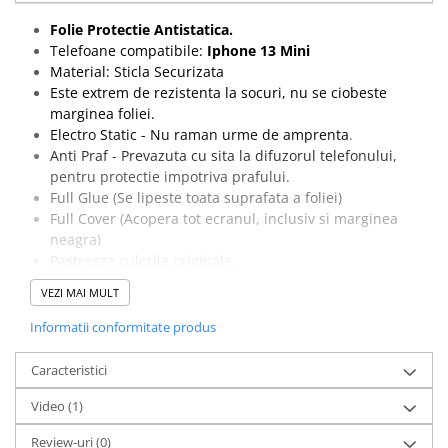
Folie Protectie Antistatica.
Telefoane compatibile:
Iphone 13 Mini
Material: Sticla Securizata
Este extrem de rezistenta la socuri, nu se ciobeste
marginea foliei.
Electro Static - Nu raman urme de amprenta
.
Anti Praf - Prevazuta cu sita la difuzorul telefonului,
pentru protectie impotriva prafului.
Full Glue (Se lipeste toata suprafata a foliei)
Full Cover (Acopera tot ecranul, inclusiv si marginea
neagra)
Pastreaza culorile originale.
Nu prezinta probleme de compatibilitate cu
VEZI MAI MULT
touchscreenul.
Pachetul contine o folie de protectie, un servetel umed
Informatii conformitate produs
cu Alcool izopropilic si un servetel din microfibre
pentru curatarea ecranului.
Caracteristici
Special creata pentru acest model de telefon.
Video
(1)
Ambalaj: Blister
Review-uri
(0)