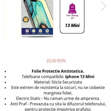
Folii Protectie Antistatice
Oppo
Seria M
Oppo / Realme
Samsung
Iphone
Seria N
Xiaomi
Motorola
Folii Protectie 0,18 mm Fingerprint
Seria S
Unlock
Huse Hybrid Transparent
Huawei / Honor
Xiaomi
Honor
Iphone
Oppo / Realme
Oppo / Realme
Samsung
Samsung
Motorola
Huse Magsafe Transparent
Xiaomi
Huawei / Honor
Iphone
Folii Protectie Premium 0,2 mm
Huse Silicon Matt
Nokia
25,00 RON
Iphone
Iphone
Folii Protectie 9H
Samsung
Folie Protectie Antistatica.
Iphone
Huawei / Honor
Telefoane compatibile:
Iphone 13 Mini
Samsung
Material: Sticla Securizata
Motorola
Este extrem de rezistenta la socuri, nu se ciobeste
Huawei / Honor
Oppo / Realme
marginea foliei.
Folii Protectie Camera
Xiaomi
Electro Static - Nu raman urme de amprenta
.
Huse Silicon Soft
Iphone
Anti Praf - Prevazuta cu sita la difuzorul telefonului,
Samsung
Iphone
pentru protectie impotriva prafului.