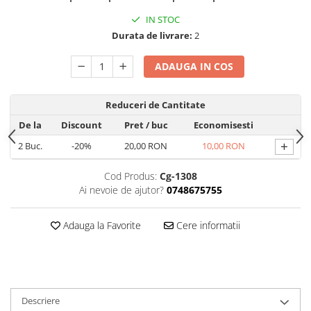
Folii protectie Ceas
Huse Slim 2MM
IN STOC
Folii Protectie Ceramic Film
Iphone
Durata de livrare:
2
Samsung
Huawei / Honor
ADAUGA IN COS
Huawei / Honor
Iphone
Xiaomi
Samsung
Reduceri de Cantitate
Motorola
Folii Protectie cu Gel UV
Oppo / Realme
De la
Discount
Pret
/ buc
Economisesti
Iphone
Huse tip Carte
+
2
Buc.
-20%
20,00 RON
10,00 RON
Samsung
Huawei / Honor
Cod Produs:
Cg-1308
Iphone
Ai nevoie de ajutor?
0748675755
Motorola
Oppo / Realme
Adauga la Favorite
Cere informatii
Samsung
Xiaomi
Descriere