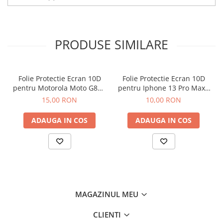
PRODUSE SIMILARE
Folie Protectie Ecran 10D
Folie Protectie Ecran 10D
pentru Motorola Moto G86 /
pentru Iphone 13 Pro Max /
G86 Power
14 Plus Fara Ambalaj
15,00 RON
10,00 RON
ADAUGA IN COS
ADAUGA IN COS
MAGAZINUL MEU
CLIENTI