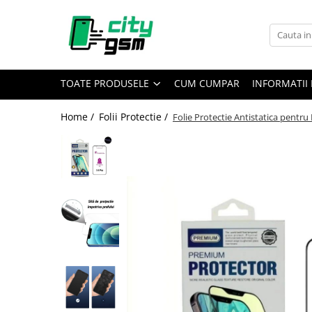
Toate Produsele
Acumulatori / Baterii
TOATE PRODUSELE
CUM CUMPAR
INFORMATII 
Iphone
Seria 15
Home /
Folii Protectie /
Folie Protectie Antistatica pentru
Seria 14
Seria 13
Seria 12
Seria 11
Seria X
Seria 8
Seria 7
Seria 6
Seria 5
Samsung