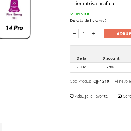
impotriva prafului.
IN STOC
Durata de livrare:
2
ADAUG
De la
Discount
2
Buc.
-20%
Cod Produs:
Cg-1310
Ai nevoie
Adauga la Favorite
Cere 