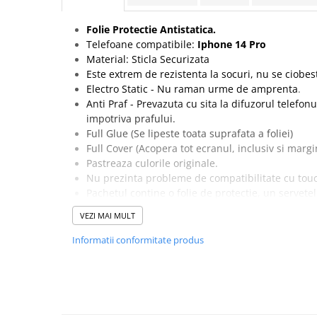
Seria 13
Seria 12
Folie Protectie Antistatica.
Seria 11
Telefoane compatibile:
Iphone 14 Pro
Seria X
Material: Sticla Securizata
Este extrem de rezistenta la socuri, nu se ciobes
Seria 8
Electro Static - Nu raman urme de amprenta
.
Seria 7
Anti Praf - Prevazuta cu sita la difuzorul telefon
Seria 6
impotriva prafului.
Samsung
Full Glue (Se lipeste toata suprafata a foliei)
Full Cover (Acopera tot ecranul, inclusiv si marg
Xiaomi
Pastreaza culorile originale.
Oppo / Realme
Nu prezinta probleme de compatibilitate cu tou
Pachetul contine o folie de protectie, un servete
Motorola
si un servetel din microfibre pentru curatarea e
VEZI MAI MULT
Huawei / Honor
Special creata pentru acest model de telefon.
Ambalaj: Blister
Informatii conformitate produs
Incarcatoare
Incarcatoare Retea
Incarcatoare Auto
Cabluri de date / Audio