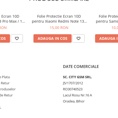
e Ecran 10D
Folie Protectie Ecran 10D
Folie Prot
3 Pro Max / 14
pentru Xiaomi Redmi Note 13 /
pentru Sams
 Ambalaj
13 Pro / 13 Pro Plus
A26 Fa
 RON
15,00 RON
10,
COS
ADAUGA IN COS
ADAUGA I
DATE COMERCIALE
 Plata
SC. CITY GSM SRL.
e Retur
J5/1707/2012
Produselor
RO30740523
de Retur
Lacul Rosu Nr.16 A
Oradea, Bihor
L