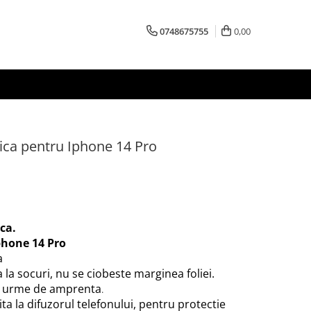
0748675755
0,00
tica pentru Iphone 14 Pro
ica.
phone 14 Pro
a
 la socuri, nu se ciobeste marginea foliei.
an urme de amprenta
.
ita la difuzorul telefonului, pentru protectie