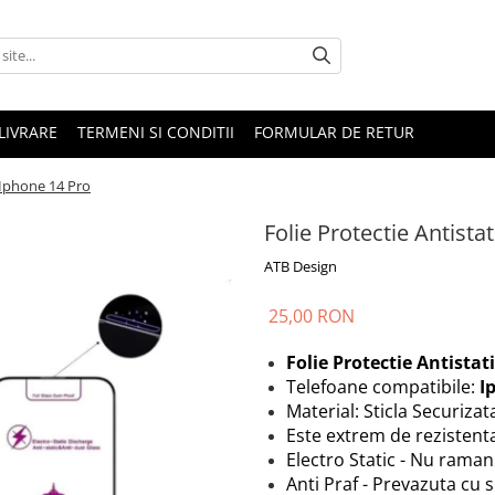
LIVRARE
TERMENI SI CONDITII
FORMULAR DE RETUR
 Iphone 14 Pro
Folie Protectie Antista
ATB Design
25,00 RON
Folie Protectie Antistat
Telefoane compatibile:
I
Material: Sticla Securizat
Este extrem de rezistenta
Electro Static - Nu ram
Anti Praf - Prevazuta cu s