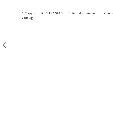
Iphone
Samsung
©Copyright SC. CITY GSM SRL. 2026
Platforma E-commerce b
Xiaomi
Gomag
Oppo / Realme
Motorola
Huawei / Honor
Folii Protectie 10D Fara Ambalaj
Iphone
Samsung
Folii Protectie Privacy
Iphone
Samsung
Folii Protectie Antistatice
Iphone
Folii Protectie 0,18 mm Fingerprint
Unlock
Honor