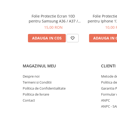
Componente Gsm
Iphone
Folie Protectie Ecran 10D
Folie Protecti
Samsung
pentru Samsung A36 / A37 /
pentru Iphone 1
Huawei / Honor
A56 / A57 / S24 FE / S25 FE
Plus Fara
15,00 RON
10,00
Motorola
ADAUGA IN COS
ADAUGA IN 
Oppo / Realme
Xiaomi
Baterii Externe / Powerbank
Casti / Headset
MAGAZINUL MEU
CLIENTI
Componente Reconditionare Ecran
Despre noi
Metode de
Sticla / Geam
Termeni si Conditii
Politica d
Iphone
Politica de Confidentialitate
Garantia 
Samsung
Politica de livrare
Formular 
Diverse
Contact
ANPC
Folii Protectie
ANPC - SA
Folii Protectie 10D