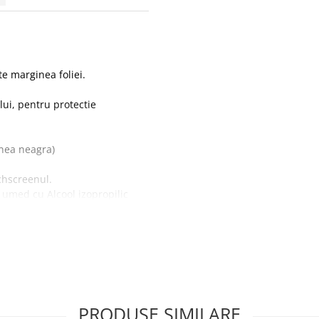
te marginea foliei.
ului, pentru protectie
inea neagra)
chscreenul.
l umed cu Alcool izopropilic
cranului.
PRODUSE SIMILARE