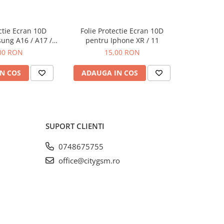
ectie Ecran 10D
Folie Protectie Ecran 10D
Folie P
ung A16 / A17 /
pentru Iphone XR / 11
pentru Iph
ra Ambalaj
00 RON
15,00 RON
N COS
ADAUGA IN COS
ADAUG
SUPORT CLIENTI
0748675755
office@citygsm.ro