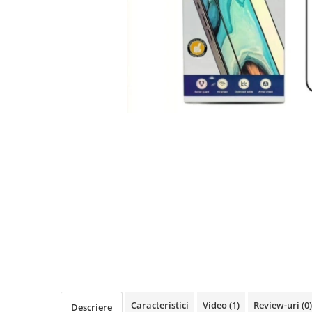
Seria A
Seria J
Seria M
Seria N
Seria S
Xiaomi
Oppo / Realme
Motorola
Huawei / Honor
Nokia
Ecrane / Display
Iphone
Seria 17
Seria 16
Seria 15
Seria 14
Caracteristici
Video
(1)
Review-uri
(0)
Descriere