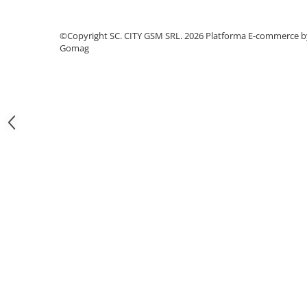
Iphone
Samsung
©Copyright SC. CITY GSM SRL. 2026
Platforma E-commerce b
Xiaomi
Gomag
Oppo / Realme
Motorola
Huawei / Honor
Folii Protectie 10D Fara Ambalaj
Iphone
Samsung
Folii Protectie Privacy
Iphone
Samsung
Folii Protectie Antistatice
Iphone
Folii Protectie 0,18 mm Fingerprint
Unlock
Honor