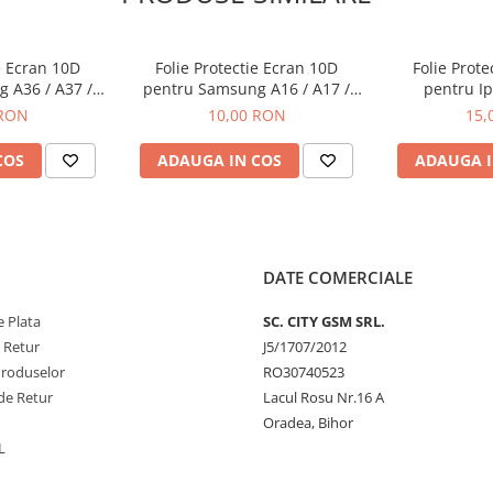
e Ecran 10D
Folie Protectie Ecran 10D
Folie Prot
 A36 / A37 /
pentru Samsung A16 / A17 /
pentru Ip
 FE / S25 FE
A26 Fara Ambalaj
 RON
10,00 RON
15,
COS
ADAUGA IN COS
ADAUGA I
DATE COMERCIALE
 Plata
SC. CITY GSM SRL.
e Retur
J5/1707/2012
Produselor
RO30740523
de Retur
Lacul Rosu Nr.16 A
Oradea, Bihor
L