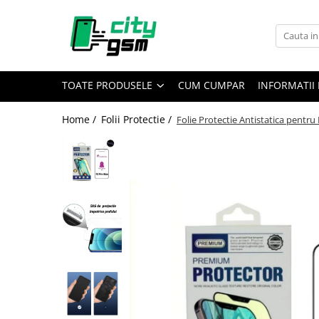
Toate Produsele
Acumulatori / Baterii
TOATE PRODUSELE
CUM CUMPAR
INFORMATII 
Iphone
Seria 15
Home /
Folii Protectie /
Folie Protectie Antistatica pentr
Seria 14
Seria 13
Seria 12
Seria 11
Seria X
Seria 8
Seria 7
Seria 6
Seria 5
Samsung