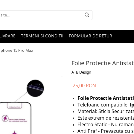
LIVRARE
TERMENI SI CONDITII
FORMULAR DE RETUR
u Iphone 15 Pro Max
Folie Protectie Antist
ATB Design
25,00 RON
Folie Protectie Antistat
Telefoane compatibile:
I
Material: Sticla Securizat
Este extrem de rezistenta
Electro Static - Nu ram
Anti Praf - Prevazuta cu s