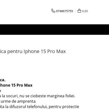
0748675755
0,00
atica pentru Iphone 15 Pro Max
ica.
phone 15 Pro Max
a
 la socuri, nu se ciobeste marginea foliei.
an urme de amprenta
.
ita la difuzorul telefonului, pentru protectie