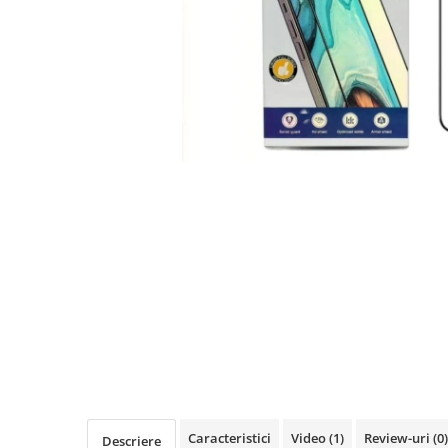
Seria A
Seria J
Seria M
Seria N
Seria S
Xiaomi
Oppo / Realme
Motorola
Huawei / Honor
Nokia
Ecrane / Display
Iphone
Seria 17
Seria 16
Seria 15
Seria 14
Caracteristici
Video
(1)
Review-uri
(0)
Descriere