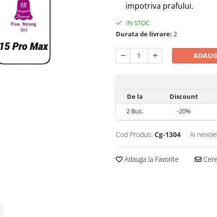
impotriva prafului.
IN STOC
Durata de livrare:
2
ADAUG
De la
Discount
2
Buc.
-20%
Cod Produs:
Cg-1304
Ai nevoie
Adauga la Favorite
Cere 