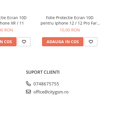
ectie Ecran 10D
Folie Protectie Ecran 10D
Folie P
hone XR / 11
pentru Iphone 12 / 12 Pro Fara
pentru 
Ambalaj
/ A56 / A
00 RON
10,00 RON
F
N COS
ADAUGA IN COS
ADAUG
SUPORT CLIENTI
0748675755
office@citygsm.ro