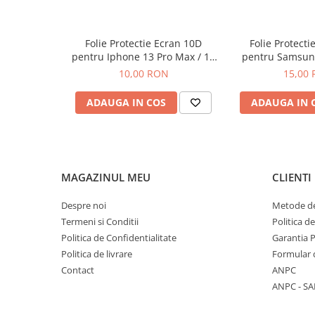
Componente Gsm
Iphone
Folie Protectie Ecran 10D
Folie Protecti
Samsung
pentru Iphone 13 Pro Max / 14
pentru Samsung
Huawei / Honor
Plus Fara Ambalaj
A56 / A57 / S24
10,00 RON
15,00
Motorola
ADAUGA IN COS
ADAUGA IN 
Oppo / Realme
Xiaomi
Baterii Externe / Powerbank
Casti / Headset
MAGAZINUL MEU
CLIENTI
Componente Reconditionare Ecran
Despre noi
Metode de
Sticla / Geam
Termeni si Conditii
Politica d
Iphone
Politica de Confidentialitate
Garantia 
Samsung
Politica de livrare
Formular 
Diverse
Contact
ANPC
Folii Protectie
ANPC - SA
Folii Protectie 10D