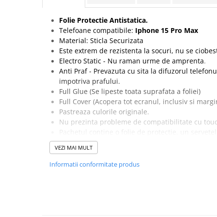
Seria 13
Seria 12
Folie Protectie Antistatica.
Seria 11
Telefoane compatibile:
Iphone 15 Pro Max
Seria X
Material: Sticla Securizata
Este extrem de rezistenta la socuri, nu se ciobes
Seria 8
Electro Static - Nu raman urme de amprenta
.
Seria 7
Anti Praf - Prevazuta cu sita la difuzorul telefon
Seria 6
impotriva prafului.
Samsung
Full Glue (Se lipeste toata suprafata a foliei)
Full Cover (Acopera tot ecranul, inclusiv si marg
Xiaomi
Pastreaza culorile originale.
Oppo / Realme
Nu prezinta probleme de compatibilitate cu tou
Pachetul contine o folie de protectie, un servete
Motorola
si un servetel din microfibre pentru curatarea e
VEZI MAI MULT
Huawei / Honor
Special creata pentru acest model de telefon.
Ambalaj: Blister
Informatii conformitate produs
Incarcatoare
Incarcatoare Retea
Incarcatoare Auto
Cabluri de date / Audio