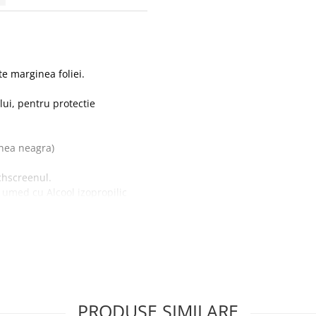
te marginea foliei.
ului, pentru protectie
inea neagra)
chscreenul.
l umed cu Alcool izopropilic
cranului.
PRODUSE SIMILARE