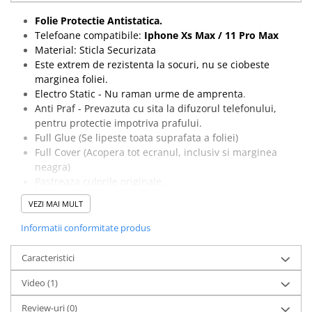
Componente Gsm
Folie Protectie Antistatica.
Iphone
Telefoane compatibile:
Iphone Xs Max / 11 Pro Max
Samsung
Material: Sticla Securizata
Este extrem de rezistenta la socuri, nu se ciobeste
Huawei / Honor
marginea foliei.
Motorola
Electro Static - Nu raman urme de amprenta
.
Anti Praf - Prevazuta cu sita la difuzorul telefonului,
Oppo / Realme
pentru protectie impotriva prafului.
Xiaomi
Full Glue (Se lipeste toata suprafata a foliei)
Full Cover (Acopera tot ecranul, inclusiv si marginea
Baterii Externe / Powerbank
neagra)
Casti / Headset
Pastreaza culorile originale.
Componente Reconditionare Ecran
Nu prezinta probleme de compatibilitate cu
VEZI MAI MULT
Sticla / Geam
touchscreenul.
Pachetul contine o folie de protectie, un servetel umed
Informatii conformitate produs
Iphone
cu Alcool izopropilic si un servetel din microfibre
Samsung
pentru curatarea ecranului.
Caracteristici
Diverse
Special creata pentru acest model de telefon.
Video
(1)
Ambalaj: Blister
Folii Protectie
Folii Protectie 10D
Review-uri
(0)