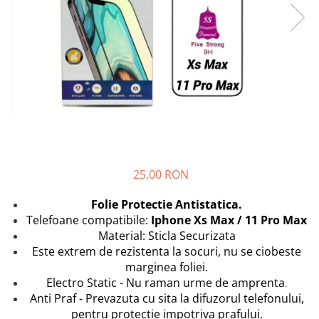
Seria A
Seria J
Seria M
Seria N
Seria S
Xiaomi
Oppo / Realme
Motorola
Huawei / Honor
25,00 RON
Nokia
Folie Protectie Antistatica.
Ecrane / Display
Telefoane compatibile:
Iphone Xs Max / 11 Pro Max
Iphone
Material: Sticla Securizata
Seria 17
Este extrem de rezistenta la socuri, nu se ciobeste
marginea foliei.
Seria 16
Electro Static - Nu raman urme de amprenta
.
Seria 15
Anti Praf - Prevazuta cu sita la difuzorul telefonului,
Seria 14
pentru protectie impotriva prafului.