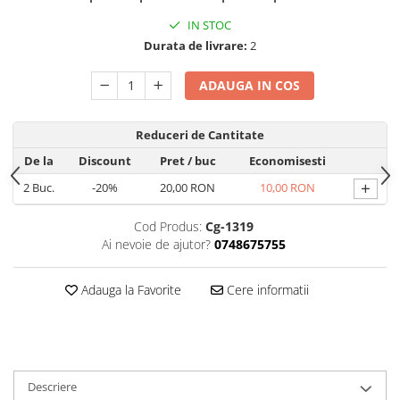
Seria 13
IN STOC
Seria 12
Durata de livrare:
2
Seria 11
Seria X
ADAUGA IN COS
Seria 8
Seria 7
Reduceri de Cantitate
Seria 6
De la
Discount
Pret
/ buc
Economisesti
Samsung
+
2
Buc.
-20%
20,00 RON
10,00 RON
Xiaomi
Oppo / Realme
Cod Produs:
Cg-1319
Ai nevoie de ajutor?
0748675755
Motorola
Huawei / Honor
Adauga la Favorite
Cere informatii
Incarcatoare
Incarcatoare Retea
Incarcatoare Auto
Cabluri de date / Audio
Descriere