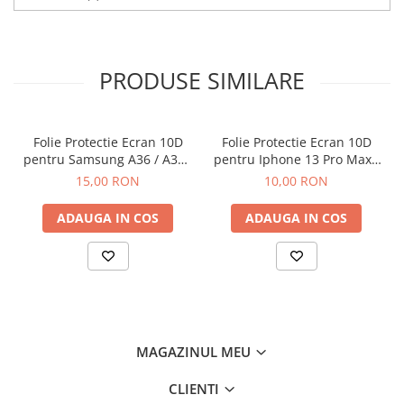
Iphone
Samsung
Xiaomi
PRODUSE SIMILARE
Oppo / Realme
Motorola
Huawei / Honor
Folie Protectie Ecran 10D
Folie Protectie Ecran 10D
Folii Protectie 10D Fara Ambalaj
pentru Samsung A36 / A37 /
pentru Iphone 13 Pro Max /
A56 / A57 / S24 FE / S25 FE
14 Plus Fara Ambalaj
15,00 RON
10,00 RON
Iphone
Samsung
ADAUGA IN COS
ADAUGA IN COS
Folii Protectie Privacy
Iphone
Samsung
Folii Protectie Antistatice
Iphone
MAGAZINUL MEU
Folii Protectie 0,18 mm Fingerprint
Unlock
CLIENTI
Honor