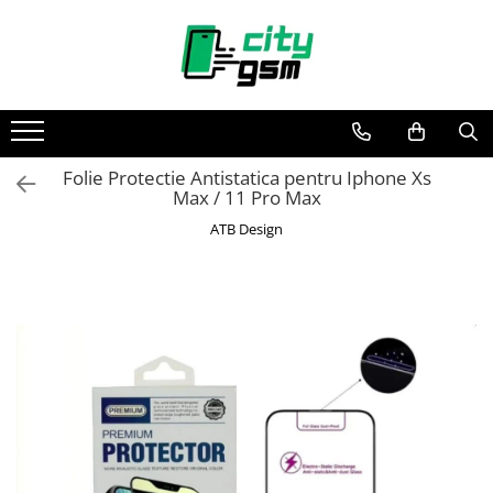
Toate Produsele
Acumulatori / Baterii
Iphone
Folie Protectie Antistatica pentru Iphone Xs
Seria 15
Max / 11 Pro Max
Seria 14
ATB Design
Seria 13
Seria 12
Seria 11
Seria X
Seria 8
Seria 7
Seria 6
Seria 5
Samsung