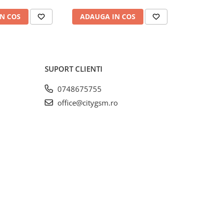
N COS
ADAUGA IN COS
ADAUG
SUPORT CLIENTI
0748675755
office@citygsm.ro