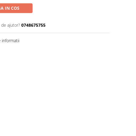
A IN COS
 de ajutor?
0748675755
informatii