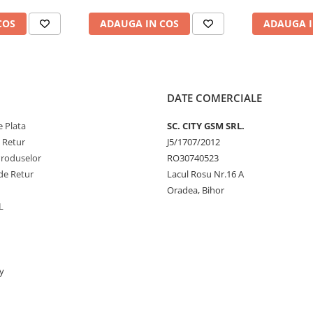
COS
ADAUGA IN COS
ADAUGA I
DATE COMERCIALE
 Plata
SC. CITY GSM SRL.
e Retur
J5/1707/2012
Produselor
RO30740523
de Retur
Lacul Rosu Nr.16 A
Oradea, Bihor
L
y