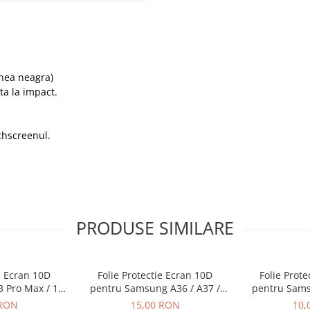
inea neagra)
ta la impact.
chscreenul.
PRODUSE SIMILARE
e Ecran 10D
Folie Protectie Ecran 10D
Folie Prot
3 Pro Max / 14
pentru Samsung A36 / A37 /
pentru Sams
 Ambalaj
A56 / A57 / S24 FE / S25 FE
A26 Fa
 RON
15,00 RON
10,