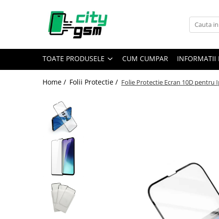
Toate Produsele
Acumulatori / Baterii
TOATE PRODUSELE
CUM CUMPAR
INFORMATII 
Iphone
Seria 15
Home /
Folii Protectie /
Folie Protectie Ecran 10D pentru
Seria 14
Seria 13
Seria 12
Seria 11
Seria X
Seria 8
Seria 7
Seria 6
Seria 5
Samsung