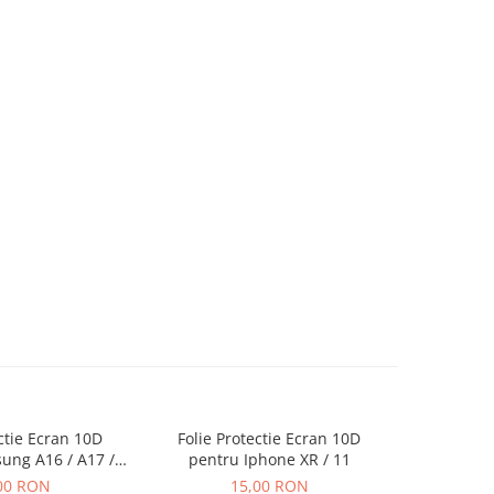
ectie Ecran 10D
Folie Protectie Ecran 10D
Folie P
ung A16 / A17 /
pentru Iphone XR / 11
pentru Iph
ra Ambalaj
00 RON
15,00 RON