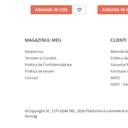
Componente Gsm
ADAUGA IN COS
ADAUGA IN 
Iphone
Samsung
Huawei / Honor
Motorola
MAGAZINUL MEU
CLIENTI
Oppo / Realme
Despre noi
Metode de
Xiaomi
Termeni si Conditii
Politica d
Baterii Externe / Powerbank
Politica de Confidentialitate
Garantia 
Casti / Headset
Politica de livrare
Formular 
Componente Reconditionare Ecran
Contact
ANPC
ANPC - SA
Sticla / Geam
Iphone
Samsung
Diverse
©Copyright SC. CITY GSM SRL. 2026
Platforma E-commerce b
Gomag
Folii Protectie
Folii Protectie 10D