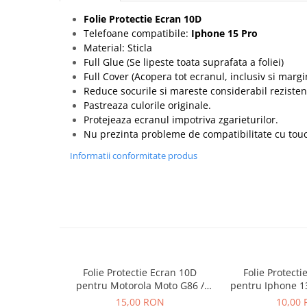
Seria 13
Folie Protectie Ecran 10D
Seria 12
Telefoane compatibile:
Iphone 15 Pro
Seria 11
Material: Sticla
Seria X
Full Glue (Se lipeste toata suprafata a foliei)
Seria 8
Full Cover (Acopera tot ecranul, inclusiv si marg
Reduce socurile si mareste considerabil rezisten
Seria 7
Pastreaza culorile originale.
Seria 6
Protejeaza ecranul impotriva zgarieturilor.
Samsung
Nu prezinta probleme de compatibilitate cu tou
Xiaomi
Informatii conformitate produs
Oppo / Realme
Motorola
Huawei / Honor
Incarcatoare
Incarcatoare Retea
Folie Protectie Ecran 10D
Folie Protecti
Incarcatoare Auto
pentru Motorola Moto G86 /
pentru Iphone 1
Cabluri de date / Audio
G86 Power
Plus Fara
15,00 RON
10,00