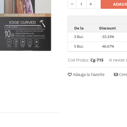
ADAUG
De la
Discount
3
Buc.
-33.33%
5
Buc.
-46.67%
Cod Produs:
Cg-715
Ai nevoie 
Adauga la Favorite
Cere 