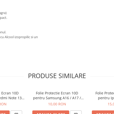
agra)
pact.
nul.
cu Alcool izopropilic si un
PRODUSE SIMILARE
e Ecran 10D
Folie Protectie Ecran 10D
Folie Prot
edmi Note 13 /
pentru Samsung A16 / A17 /
pentru Ip
 Pro Plus
A26 Fara Ambalaj
 RON
10,00 RON
15,