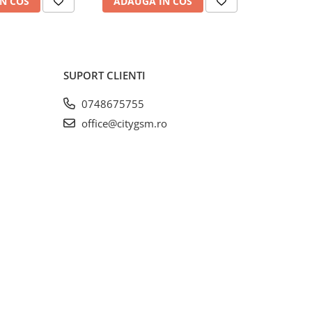
N COS
ADAUGA IN COS
ADAUG
SUPORT CLIENTI
0748675755
office@citygsm.ro