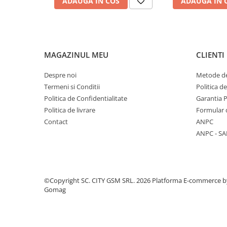
ADAUGA IN COS
ADAUGA IN 
Componente Gsm
Iphone
Samsung
Huawei / Honor
MAGAZINUL MEU
CLIENTI
Motorola
Despre noi
Metode de
Oppo / Realme
Termeni si Conditii
Politica d
Xiaomi
Politica de Confidentialitate
Garantia 
Politica de livrare
Formular 
Baterii Externe / Powerbank
Contact
ANPC
Casti / Headset
ANPC - SA
Componente Reconditionare Ecran
Sticla / Geam
Iphone
Samsung
©Copyright SC. CITY GSM SRL. 2026
Platforma E-commerce b
Gomag
Diverse
Folii Protectie
Folii Protectie 10D