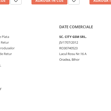
COS
ADAUGA IN COS
ADAUGA I
DATE COMERCIALE
 Plata
SC. CITY GSM SRL.
e Retur
J5/1707/2012
Produselor
RO30740523
de Retur
Lacul Rosu Nr.16 A
Oradea, Bihor
L
y