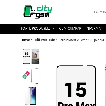
Toate Produsele
Acumulatori / Baterii
TOATE PRODUSELE
CUM CUMPAR
INFORMATII 
Iphone
Seria 15
Home /
Folii Protectie /
Folie Protectie Ecran 10D pentru
Seria 14
Seria 13
Seria 12
Seria 11
Seria X
Seria 8
Seria 7
Seria 6
Seria 5
Samsung