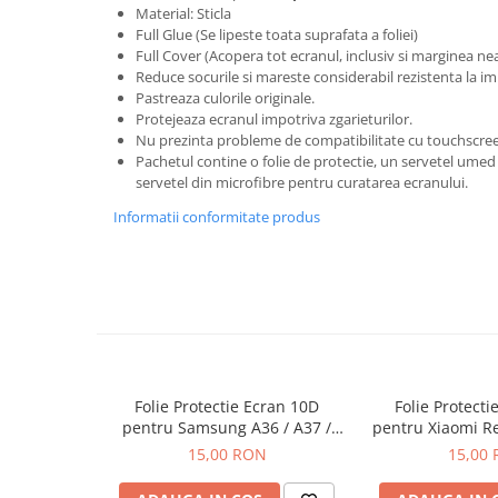
Seria 13
Material: Sticla
Seria 12
Full Glue (Se lipeste toata suprafata a foliei)
Full Cover (Acopera tot ecranul, inclusiv si marginea ne
Seria 11
Reduce socurile si mareste considerabil rezistenta la im
Seria X
Pastreaza culorile originale.
Protejeaza ecranul impotriva zgarieturilor.
Seria 8
Nu prezinta probleme de compatibilitate cu touchscree
Seria 7
Pachetul contine o folie de protectie, un servetel umed 
Seria 6
servetel din microfibre pentru curatarea ecranului.
Samsung
Informatii conformitate produs
Xiaomi
Oppo / Realme
Motorola
Huawei / Honor
Incarcatoare
Folie Protectie Ecran 10D
Folie Protecti
Incarcatoare Retea
pentru Samsung A36 / A37 /
pentru Xiaomi R
Incarcatoare Auto
A56 / A57 / S24 FE / S25 FE
13 Pro / 13
15,00 RON
15,00
Cabluri de date / Audio