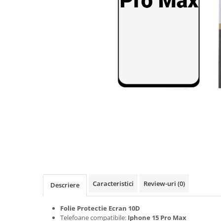
Seria A
Seria J
Seria M
Seria N
Seria S
Xiaomi
Oppo / Realme
Motorola
Huawei / Honor
Nokia
Ecrane / Display
Iphone
Seria 17
Caracteristici
Review-uri
(0)
Seria 16
Descriere
Seria 15
Folie Protectie Ecran 10D
Seria 14
Telefoane compatibile:
Iphone 15 Pro Max