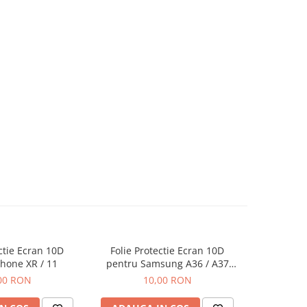
ectie Ecran 10D
Folie Protectie Ecran 10D
Folie P
hone XR / 11
pentru Samsung A36 / A37
pentru Xia
/ A56 / A57 / S24 FE / S25 FE
10S / 11 / 
00 RON
10,00 RON
Fara Ambalaj
M