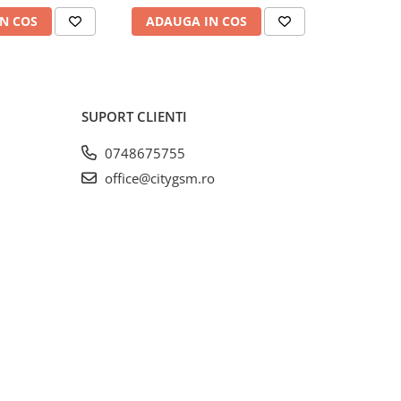
N COS
ADAUGA IN COS
ADAUG
SUPORT CLIENTI
0748675755
office@citygsm.ro