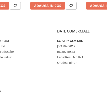
COS
ADAUGA IN COS
ADAUGA I
DATE COMERCIALE
 Plata
SC. CITY GSM SRL.
e Retur
J5/1707/2012
Produselor
RO30740523
de Retur
Lacul Rosu Nr.16 A
Oradea, Bihor
L
y