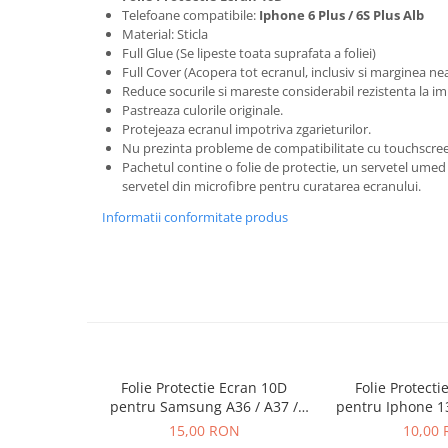
Seria 13
Telefoane compatibile:
Iphone 6 Plus / 6S Plus Alb
Seria 12
Material: Sticla
Full Glue (Se lipeste toata suprafata a foliei)
Seria 11
Full Cover (Acopera tot ecranul, inclusiv si marginea ne
Seria X
Reduce socurile si mareste considerabil rezistenta la im
Seria 8
Pastreaza culorile originale.
Protejeaza ecranul impotriva zgarieturilor.
Seria 7
Nu prezinta probleme de compatibilitate cu touchscree
Seria 6
Pachetul contine o folie de protectie, un servetel umed 
servetel din microfibre pentru curatarea ecranului.
Samsung
Informatii conformitate produs
Xiaomi
Oppo / Realme
Motorola
Huawei / Honor
Incarcatoare
Incarcatoare Retea
Folie Protectie Ecran 10D
Folie Protecti
Incarcatoare Auto
pentru Samsung A36 / A37 /
pentru Iphone 1
A56 / A57 / S24 FE / S25 FE
Plus Fara
Cabluri de date / Audio
15,00 RON
10,00