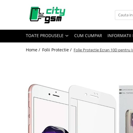
Toate Produsele
Acumulatori / Baterii
TOATE PRODUSELE
CUM CUMPAR
INFORMATII 
Iphone
Seria 15
Home /
Folii Protectie /
Folie Protectie Ecran 10D pentru I
Seria 14
Seria 13
Seria 12
Seria 11
Seria X
Seria 8
Seria 7
Seria 6
Seria 5
Samsung