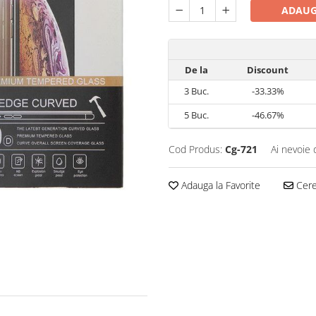
ADAUG
De la
Discount
3
Buc.
-33.33%
5
Buc.
-46.67%
Cod Produs:
Cg-721
Ai nevoie 
Adauga la Favorite
Cere 