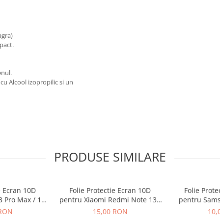
agra)
pact.
nul.
cu Alcool izopropilic si un
PRODUSE SIMILARE
e Ecran 10D
Folie Protectie Ecran 10D
Folie Prot
3 Pro Max / 14
pentru Xiaomi Redmi Note 13 /
pentru Sams
 Ambalaj
13 Pro / 13 Pro Plus
A26 Fa
 RON
15,00 RON
10,