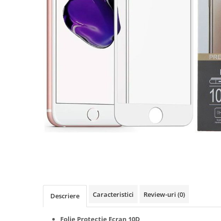
Seria A
Seria J
Seria M
Seria N
Seria S
Xiaomi
Oppo / Realme
Motorola
Huawei / Honor
Nokia
Ecrane / Display
Iphone
Seria 17
Seria 16
Caracteristici
Review-uri
(0)
Descriere
Seria 15
Seria 14
Folie Protectie Ecran 10D