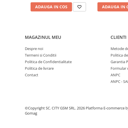
Componente Gsm
ADAUGA IN COS
ADAUGA IN 
Iphone
Samsung
Huawei / Honor
Motorola
MAGAZINUL MEU
CLIENTI
Oppo / Realme
Despre noi
Metode de
Xiaomi
Termeni si Conditii
Politica d
Politica de Confidentialitate
Garantia 
Baterii Externe / Powerbank
Politica de livrare
Formular 
Casti / Headset
Contact
ANPC
Componente Reconditionare Ecran
ANPC - SA
Sticla / Geam
Iphone
Samsung
©Copyright SC. CITY GSM SRL. 2026
Platforma E-commerce b
Diverse
Gomag
Folii Protectie
Folii Protectie 10D