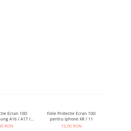
ectie Ecran 10D
Folie Protectie Ecran 10D
Folie P
ung A16 / A17 /
pentru Iphone XR / 11
pentru Iph
ra Ambalaj
00 RON
15,00 RON