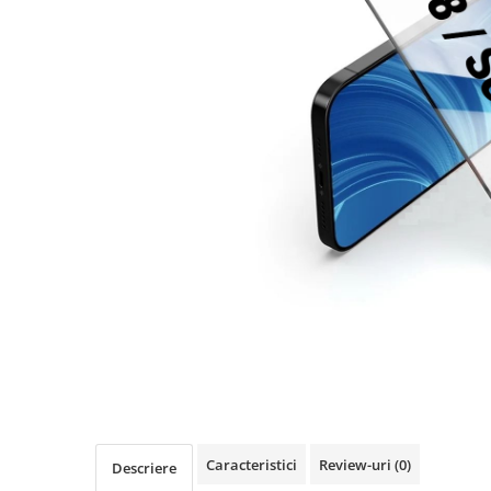
Seria A
Seria J
Seria M
Seria N
Seria S
Xiaomi
Oppo / Realme
Motorola
Huawei / Honor
Nokia
Ecrane / Display
Iphone
Seria 17
Seria 16
Seria 15
Caracteristici
Review-uri
(0)
Seria 14
Descriere