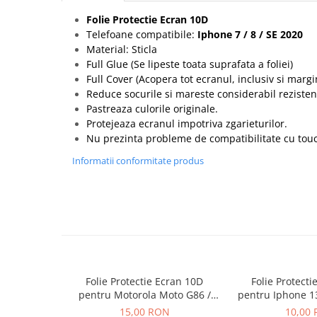
Seria 13
Folie Protectie Ecran 10D
Seria 12
Telefoane compatibile:
Iphone 7 / 8 / SE 2020
Seria 11
Material: Sticla
Seria X
Full Glue (Se lipeste toata suprafata a foliei)
Seria 8
Full Cover (Acopera tot ecranul, inclusiv si marg
Reduce socurile si mareste considerabil rezisten
Seria 7
Pastreaza culorile originale.
Seria 6
Protejeaza ecranul impotriva zgarieturilor.
Samsung
Nu prezinta probleme de compatibilitate cu tou
Xiaomi
Informatii conformitate produs
Oppo / Realme
Motorola
Huawei / Honor
Incarcatoare
Incarcatoare Retea
Folie Protectie Ecran 10D
Folie Protecti
Incarcatoare Auto
pentru Motorola Moto G86 /
pentru Iphone 1
Cabluri de date / Audio
G86 Power
Plus Fara
15,00 RON
10,00