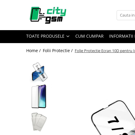
Toate Produsele
Acumulatori / Baterii
TOATE PRODUSELE
CUM CUMPAR
INFORMATII 
Iphone
Seria 15
Home /
Folii Protectie /
Folie Protectie Ecran 10D pentru 
Seria 14
Seria 13
Seria 12
Seria 11
Seria X
Seria 8
Seria 7
Seria 6
Seria 5
Samsung