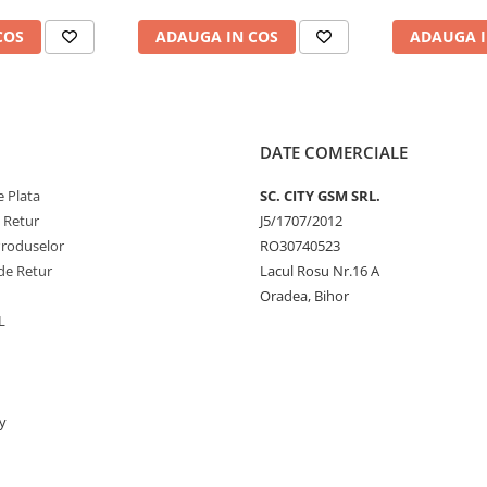
COS
ADAUGA IN COS
ADAUGA I
DATE COMERCIALE
 Plata
SC. CITY GSM SRL.
e Retur
J5/1707/2012
Produselor
RO30740523
de Retur
Lacul Rosu Nr.16 A
Oradea, Bihor
L
y