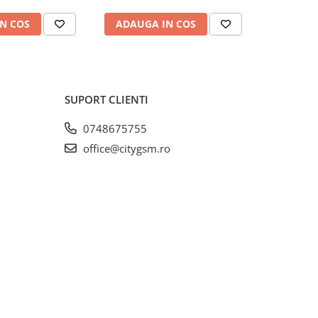
N COS
ADAUGA IN COS
ADAUG
SUPORT CLIENTI
0748675755
office@citygsm.ro