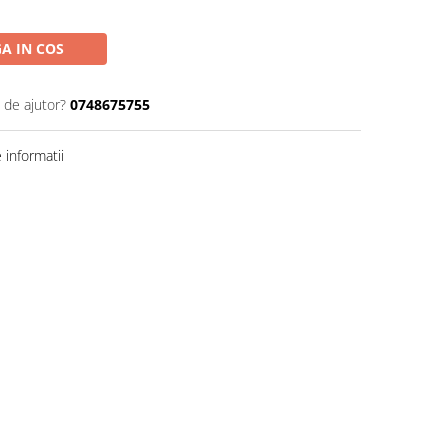
A IN COS
 de ajutor?
0748675755
informatii