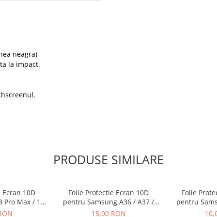
inea neagra)
ta la impact.
chscreenul.
PRODUSE SIMILARE
e Ecran 10D
Folie Protectie Ecran 10D
Folie Prot
3 Pro Max / 14
pentru Samsung A36 / A37 /
pentru Sams
 Ambalaj
A56 / A57 / S24 FE / S25 FE
A26 Fa
 RON
15,00 RON
10,