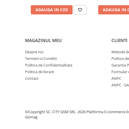
Componente Gsm
ADAUGA IN COS
ADAUGA IN 
Iphone
Samsung
Huawei / Honor
Motorola
MAGAZINUL MEU
CLIENTI
Oppo / Realme
Despre noi
Metode de
Xiaomi
Termeni si Conditii
Politica d
Baterii Externe / Powerbank
Politica de Confidentialitate
Garantia 
Casti / Headset
Politica de livrare
Formular 
Componente Reconditionare Ecran
Contact
ANPC
ANPC - SA
Sticla / Geam
Iphone
Samsung
Diverse
©Copyright SC. CITY GSM SRL. 2026
Platforma E-commerce b
Gomag
Folii Protectie
Folii Protectie 10D