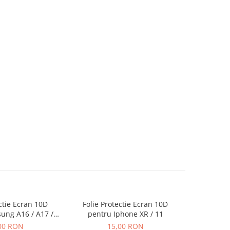
ectie Ecran 10D
Folie Protectie Ecran 10D
Folie P
ung A16 / A17 /
pentru Iphone XR / 11
pentru Iph
ra Ambalaj
00 RON
15,00 RON