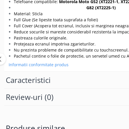
Seria 13
Telefoane compatibile:
Motorola Moto G52 (XT2221-1, XT2
G82 (XT2225-1
)
Seria 12
Material: Sticla
Seria 11
Full Glue (Se lipeste toata suprafata a foliei)
Seria X
Full Cover (Acopera tot ecranul, inclusiv si marginea neagra
Seria 8
Reduce socurile si mareste considerabil rezistenta la impac
Pastreaza culorile originale.
Seria 7
Protejeaza ecranul impotriva zgarieturilor.
Seria 6
Nu prezinta probleme de compatibilitate cu touchscreenul.
Samsung
Pachetul contine o folie de protectie, un servetel umed cu A
Xiaomi
Informatii conformitate produs
Oppo / Realme
Caracteristici
Motorola
Huawei / Honor
Review-uri
(0)
Incarcatoare
Incarcatoare Retea
Incarcatoare Auto
Cabluri de date / Audio
Produse similare