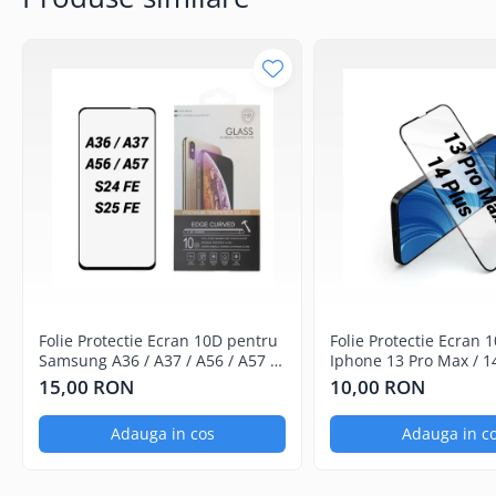
Componente Gsm
Iphone
Samsung
Huawei / Honor
Motorola
Oppo / Realme
Xiaomi
Baterii Externe / Powerbank
Casti / Headset
Componente Reconditionare Ecran
Sticla / Geam
Folie Protectie Ecran 10D pentru
Folie Protectie Ecran 
Samsung A36 / A37 / A56 / A57 /
Iphone 13 Pro Max / 1
Iphone
S24 FE / S25 FE
Ambalaj
15,00 RON
10,00 RON
Samsung
Diverse
Adauga in cos
Adauga in c
Folii Protectie
Folii Protectie 10D