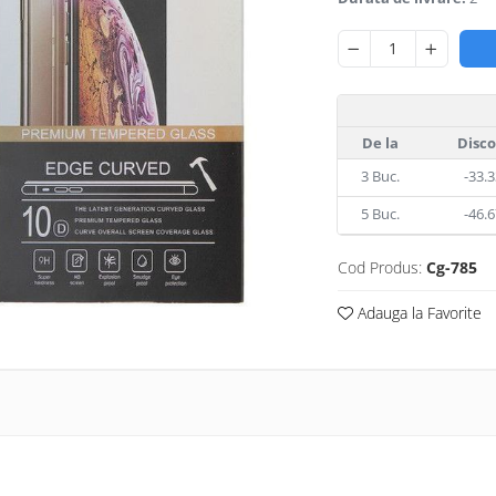
De la
Disc
3
Buc.
-33.
5
Buc.
-46.
Cod Produs:
Cg-785
Adauga la Favorite