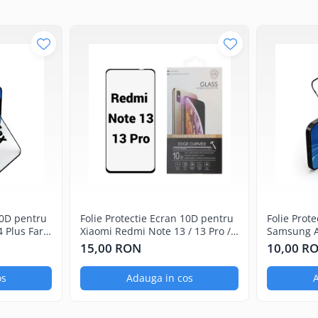
10D pentru
Folie Protectie Ecran 10D pentru
Folie Prot
4 Plus Fara
Xiaomi Redmi Note 13 / 13 Pro /
Samsung A1
13 Pro Plus
Ambalaj
15,00 RON
10,00 R
os
Adauga in cos
A