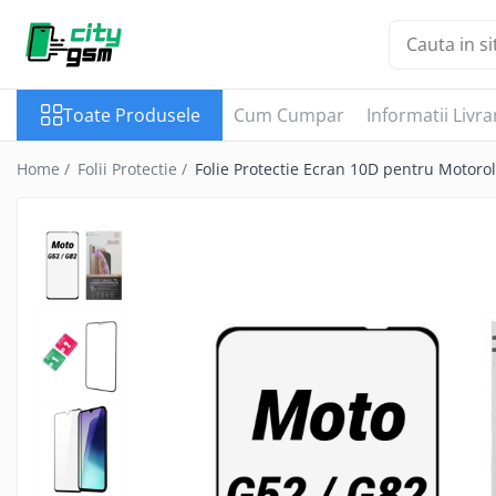
Toate Produsele
Toate Produsele
Cum Cumpar
Informatii Livra
Acumulatori / Baterii
Iphone
Home /
Folii Protectie /
Folie Protectie Ecran 10D pentru Motoro
Seria 15
Seria 14
Seria 13
Seria 12
Seria 11
Seria X
Seria 8
Seria 7
Seria 6
Seria 5
Samsung