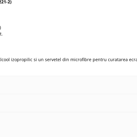
221-2
)
)
t.
lcool izopropilic si un servetel din microfibre pentru curatarea ecr