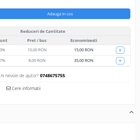
Adauga in cos
Reduceri de Cantitate
ount
Pret
/ buc
Economisesti
+
33%
10,00 RON
15,00 RON
+
67%
8,00 RON
35,00 RON
Ai nevoie de ajutor?
0748675755
Cere informatii