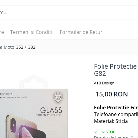
re
Termeni si Conditii
Formular de Retur
la Moto G52 / G82
Folie Protecti
G82
ATB Design
15,00 RON
Folie Protectie Ec
Telefoane compatib
Material: Sticla
IN STOC
Durata de livrare:
2