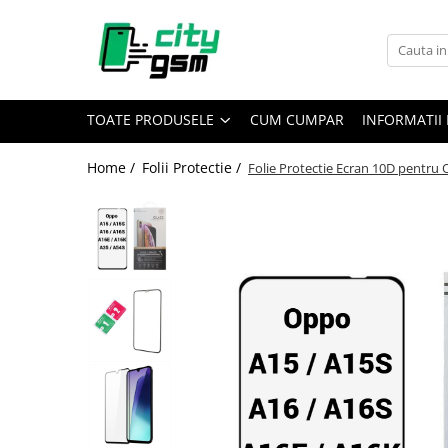
Toate Produsele
Acumulatori / Baterii
TOATE PRODUSELE
CUM CUMPAR
INFORMATII 
Iphone
Seria 15
Home /
Folii Protectie /
Folie Protectie Ecran 10D pentru 
Seria 14
Seria 13
Seria 12
Seria 11
Seria X
Seria 8
Seria 7
Seria 6
Seria 5
Samsung