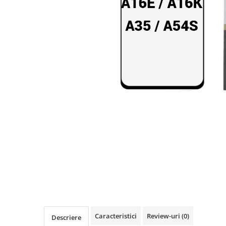
Seria A
Seria J
Seria M
Seria N
Seria S
Xiaomi
Oppo / Realme
Motorola
Huawei / Honor
Nokia
Ecrane / Display
Iphone
Seria 17
Seria 16
Seria 15
Seria 14
Caracteristici
Review-uri
(0)
Descriere