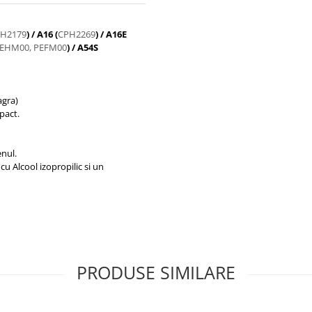
H2179
) / A16 (
CPH2269
) / A16E
EHM00, PEFM00
) / A54S
agra)
pact.
nul.
cu Alcool izopropilic si un
PRODUSE SIMILARE