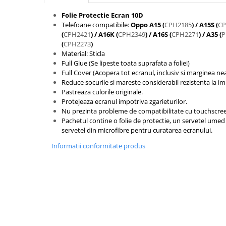
Seria 13
Folie Protectie Ecran 10D
Seria 12
Telefoane compatibile:
Oppo A15 (
CPH2185
) / A15S (
CP
Seria 11
(
CPH2421
) / A16K (
CPH2349
) / A16S (
CPH2271
) / A35 (
P
Seria X
(
CPH2273
)
Material: Sticla
Seria 8
Full Glue (Se lipeste toata suprafata a foliei)
Seria 7
Full Cover (Acopera tot ecranul, inclusiv si marginea ne
Seria 6
Reduce socurile si mareste considerabil rezistenta la im
Pastreaza culorile originale.
Samsung
Protejeaza ecranul impotriva zgarieturilor.
Xiaomi
Nu prezinta probleme de compatibilitate cu touchscree
Pachetul contine o folie de protectie, un servetel umed 
Oppo / Realme
servetel din microfibre pentru curatarea ecranului.
Motorola
Informatii conformitate produs
Huawei / Honor
Incarcatoare
Incarcatoare Retea
Incarcatoare Auto
Cabluri de date / Audio