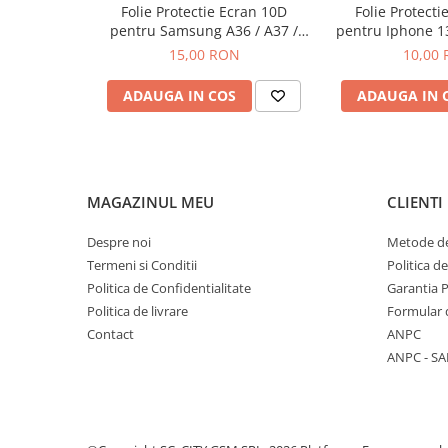
Componente Gsm
Folie Protectie Ecran 10D
Folie Protecti
pentru Samsung A36 / A37 /
pentru Iphone 1
Iphone
A56 / A57 / S24 FE / S25 FE
Plus Fara
15,00 RON
10,00
Samsung
ADAUGA IN COS
ADAUGA IN 
Huawei / Honor
Motorola
Oppo / Realme
Xiaomi
MAGAZINUL MEU
CLIENTI
Baterii Externe / Powerbank
Despre noi
Metode de
Casti / Headset
Termeni si Conditii
Politica d
Componente Reconditionare Ecran
Politica de Confidentialitate
Garantia 
Sticla / Geam
Politica de livrare
Formular 
Iphone
Contact
ANPC
Samsung
ANPC - SA
Diverse
Folii Protectie
Folii Protectie 10D