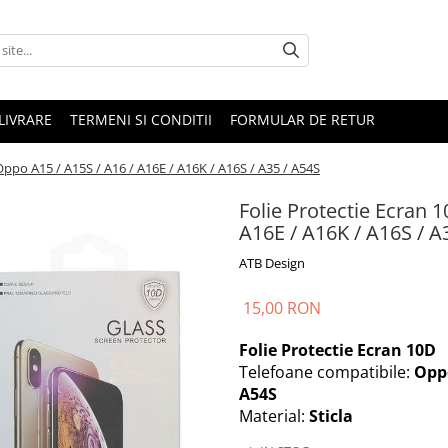
LIVRARE
TERMENI SI CONDITII
FORMULAR DE RETUR
Oppo A15 / A15S / A16 / A16E / A16K / A16S / A35 / A54S
Folie Protectie Ecran 
A16E / A16K / A16S / A
ATB Design
15,00 RON
Folie Protectie Ecran 10D
Telefoane compatibile:
Oppo
A54S
Material:
Sticla