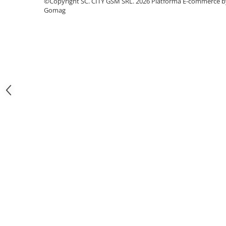
©Copyright SC. CITY GSM SRL. 2026
Platforma E-commerce b
Iphone
Gomag
Samsung
Xiaomi
Oppo / Realme
Motorola
Huawei / Honor
Folii Protectie 10D Fara Ambalaj
Iphone
Samsung
Folii Protectie Privacy
Iphone
Samsung
Folii Protectie Antistatice
Iphone
Folii Protectie 0,18 mm Fingerprint
Unlock
Honor