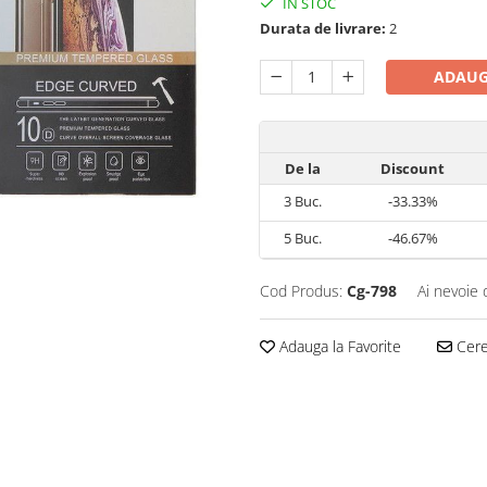
IN STOC
Durata de livrare:
2
ADAUG
De la
Discount
3
Buc.
-33.33%
5
Buc.
-46.67%
Cod Produs:
Cg-798
Ai nevoie 
Adauga la Favorite
Cere 