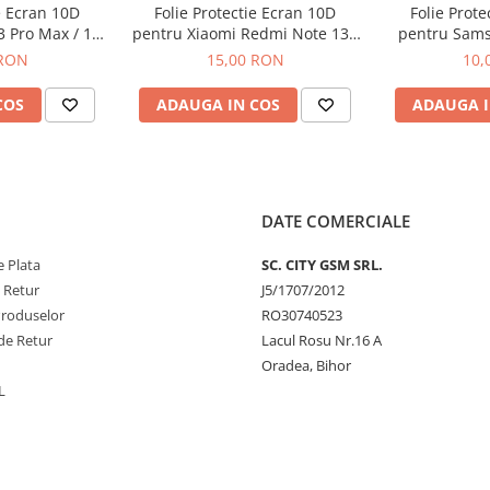
e Ecran 10D
Folie Protectie Ecran 10D
Folie Prot
3 Pro Max / 14
pentru Xiaomi Redmi Note 13 /
pentru Sams
 Ambalaj
13 Pro / 13 Pro Plus
A26 Fa
 RON
15,00 RON
10,
COS
ADAUGA IN COS
ADAUGA I
DATE COMERCIALE
 Plata
SC. CITY GSM SRL.
e Retur
J5/1707/2012
Produselor
RO30740523
de Retur
Lacul Rosu Nr.16 A
Oradea, Bihor
L