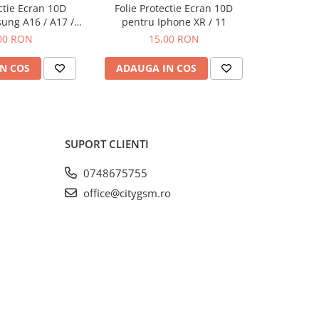
ectie Ecran 10D
Folie Protectie Ecran 10D
Folie P
ung A16 / A17 /
pentru Iphone XR / 11
pentru Iph
ra Ambalaj
00 RON
15,00 RON
N COS
ADAUGA IN COS
ADAUG
SUPORT CLIENTI
0748675755
office@citygsm.ro