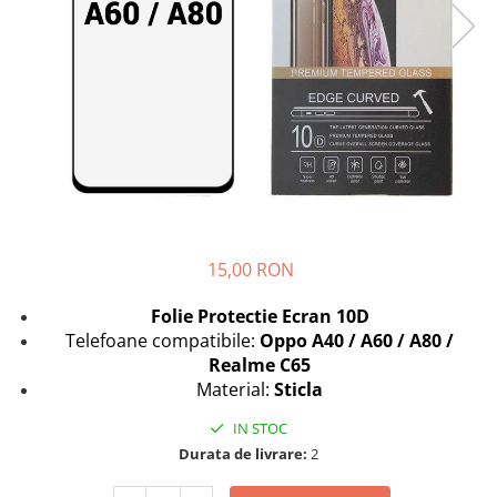
Seria A
Seria J
Seria M
Seria N
Seria S
Xiaomi
Oppo / Realme
Motorola
Huawei / Honor
15,00 RON
Nokia
Folie Protectie Ecran 10D
Ecrane / Display
Telefoane compatibile:
Oppo A40 / A60 / A80 /
Iphone
Realme C65
Seria 17
Material:
Sticla
Seria 16
IN STOC
Seria 15
Durata de livrare:
2
Seria 14