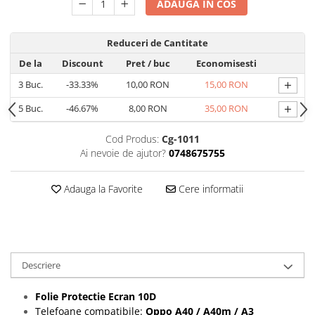
Seria 13
ADAUGA IN COS
Seria 12
Seria 11
Reduceri de Cantitate
Seria X
De la
Discount
Pret
/ buc
Economisesti
Seria 8
+
3
Buc.
-33.33%
10,00 RON
15,00 RON
Seria 7
+
5
Buc.
-46.67%
8,00 RON
35,00 RON
Seria 6
Samsung
Cod Produs:
Cg-1011
Ai nevoie de ajutor?
0748675755
Xiaomi
Oppo / Realme
Adauga la Favorite
Cere informatii
Motorola
Huawei / Honor
Incarcatoare
Incarcatoare Retea
Descriere
Incarcatoare Auto
Folie Protectie Ecran 10D
Cabluri de date / Audio
Telefoane compatibile:
Oppo
A40 / A40m / A3