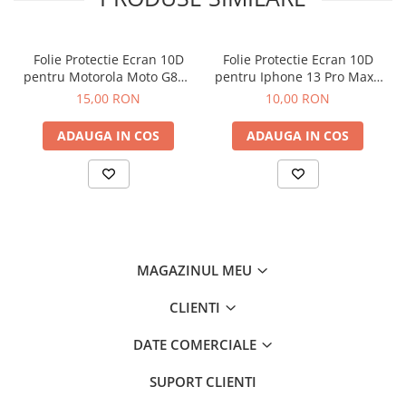
Iphone
Samsung
Folie Protectie Ecran 10D
Folie Protectie Ecran 10D
Xiaomi
pentru Motorola Moto G86 /
pentru Iphone 13 Pro Max /
Oppo / Realme
G86 Power
14 Plus Fara Ambalaj
15,00 RON
10,00 RON
Motorola
Huawei / Honor
ADAUGA IN COS
ADAUGA IN COS
Folii Protectie 10D Fara Ambalaj
Iphone
Samsung
Folii Protectie Privacy
Iphone
MAGAZINUL MEU
Samsung
Folii Protectie Antistatice
CLIENTI
Iphone
DATE COMERCIALE
Folii Protectie 0,18 mm Fingerprint
Unlock
SUPORT CLIENTI
Honor