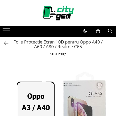
Toate Produsele
Acumulatori / Baterii
Iphone
Folie Protectie Ecran 10D pentru Oppo A40 /
Seria 15
A60 / A80 / Realme C65
Seria 14
ATB Design
Seria 13
Seria 12
Seria 11
Seria X
Seria 8
Seria 7
Seria 6
Seria 5
Samsung