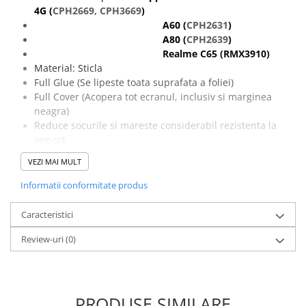
Componente Gsm
4G (
CPH2669, CPH3669
)
Iphone
A60
(
CPH2631
)
A80 (
CPH2639
)
Samsung
Realme C65 (RMX3910)
Huawei / Honor
Material: Sticla
Full Glue (Se lipeste toata suprafata a foliei)
Motorola
Full Cover (Acopera tot ecranul, inclusiv si marginea
Oppo / Realme
neagra)
Reduce socurile si mareste considerabil rezistenta la
Xiaomi
impact.
Baterii Externe / Powerbank
Pastreaza culorile originale.
VEZI MAI MULT
Casti / Headset
Protejeaza ecranul impotriva zgarieturilor.
Nu prezinta probleme de compatibilitate cu
Informatii conformitate produs
Componente Reconditionare Ecran
touchscreenul.
Sticla / Geam
Pachetul contine o folie de protectie, un servetel umed
Caracteristici
Iphone
cu Alcool izopropilic si un servetel din microfibre
Review-uri
(0)
pentru curatarea ecranului.
Samsung
Diverse
Folii Protectie
Folii Protectie 10D
PRODUSE SIMILARE