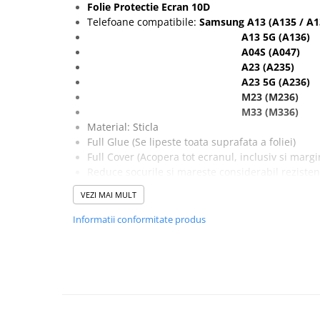
Seria 13
Folie Protectie Ecran 10D
Telefoane compatibile:
Samsung
A13 (A135 / A1
Seria 12
A13 5G (A136)
Seria 11
A04S (A047
)
Seria X
A23 (A235)
Seria 8
A23 5G (A236)
Seria 7
M23 (M236)
M33 (M336)
Seria 6
Material: Sticla
Samsung
Full Glue (Se lipeste toata suprafata a foliei)
Xiaomi
Full Cover (Acopera tot ecranul, inclusiv si marg
Reduce socurile si mareste considerabil rezisten
Oppo / Realme
Pastreaza culorile originale.
VEZI MAI MULT
Motorola
Protejeaza ecranul impotriva zgarieturilor.
Nu prezinta probleme de compatibilitate cu tou
Informatii conformitate produs
Huawei / Honor
Incarcatoare
Incarcatoare Retea
Incarcatoare Auto
Cabluri de date / Audio