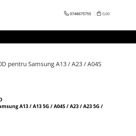
0748675755
0,00
 10D pentru Samsung A13 / A23 / A04S
0D
amsung
A13 / A13 5G / A04S / A23 / A23 5G /