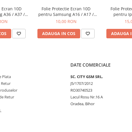
e Ecran 10D
Folie Protectie Ecran 10D
Folie Prot
 A36 / A37 /
pentru Samsung A16 / A17 /
pentru Ip
 FE / S25 FE
A26 Fara Ambalaj
 RON
10,00 RON
15,
COS
ADAUGA IN COS
ADAUGA I
DATE COMERCIALE
 Plata
SC. CITY GSM SRL.
e Retur
J5/1707/2012
Produselor
RO30740523
de Retur
Lacul Rosu Nr.16 A
Oradea, Bihor
L