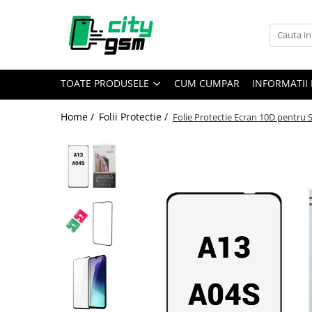
Toate Produsele
Acumulatori / Baterii
TOATE PRODUSELE
CUM CUMPAR
INFORMATII 
Iphone
Seria 15
Home /
Folii Protectie /
Folie Protectie Ecran 10D pentru
Seria 14
Seria 13
Seria 12
Seria 11
Seria X
Seria 8
Seria 7
Seria 6
Seria 5
Samsung