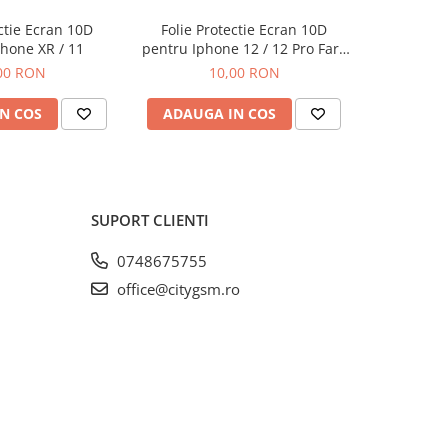
ectie Ecran 10D
Folie Protectie Ecran 10D
Folie P
hone XR / 11
pentru Iphone 12 / 12 Pro Fara
pentru 
Ambalaj
/ A56 / A
00 RON
10,00 RON
F
N COS
ADAUGA IN COS
ADAUG
SUPORT CLIENTI
0748675755
office@citygsm.ro