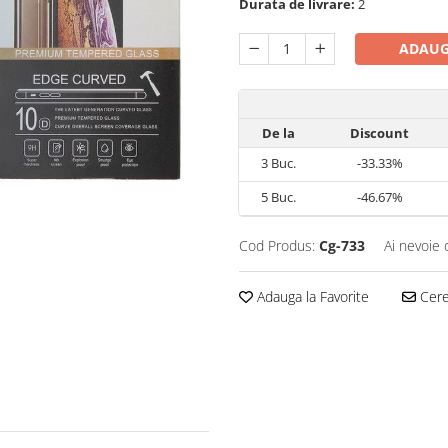
Durata de livrare:
2
ADAUG
De la
Discount
3
Buc.
-33.33%
5
Buc.
-46.67%
Cod Produs:
Cg-733
Ai nevoie 
Adauga la Favorite
Cere 