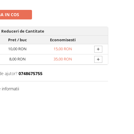
A IN COS
Reduceri de Cantitate
Pret
/ buc
Economisesti
+
10,00 RON
15,00 RON
+
8,00 RON
35,00 RON
de ajutor?
0748675755
informatii