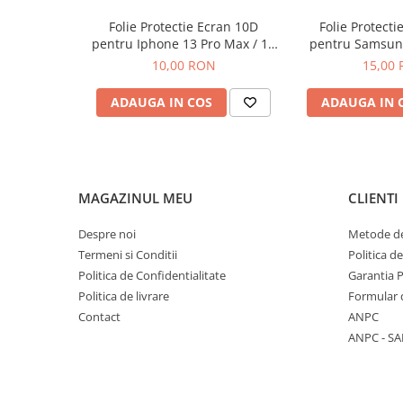
Componente Gsm
Folie Protectie Ecran 10D
Folie Protecti
Iphone
pentru Iphone 13 Pro Max / 14
pentru Samsung
Samsung
Plus Fara Ambalaj
A56 / A57 / S24
10,00 RON
15,00
Huawei / Honor
ADAUGA IN COS
ADAUGA IN 
Motorola
Oppo / Realme
Xiaomi
MAGAZINUL MEU
CLIENTI
Baterii Externe / Powerbank
Casti / Headset
Despre noi
Metode de
Componente Reconditionare Ecran
Termeni si Conditii
Politica d
Sticla / Geam
Politica de Confidentialitate
Garantia 
Iphone
Politica de livrare
Formular 
Contact
ANPC
Samsung
ANPC - SA
Diverse
Folii Protectie
Folii Protectie 10D