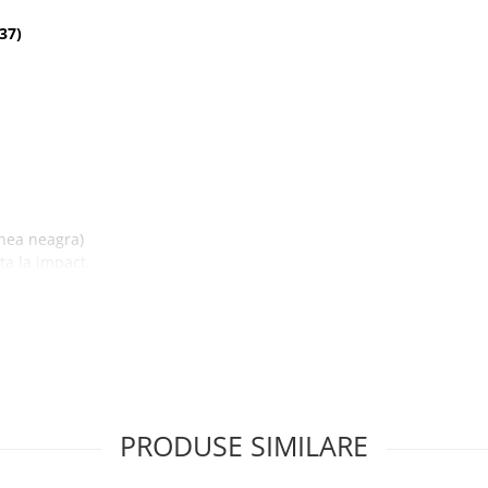
37)
inea neagra)
ta la impact.
chscreenul.
PRODUSE SIMILARE