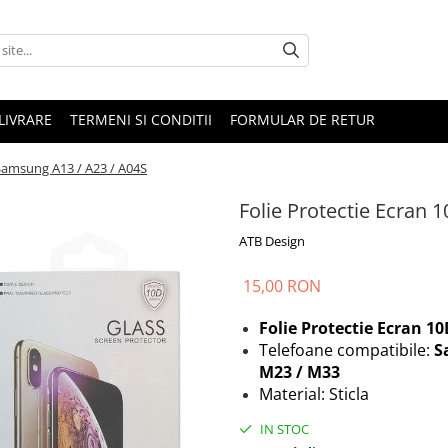
LIVRARE
TERMENI SI CONDITII
FORMULAR DE RETUR
 Samsung A13 / A23 / A04S
Folie Protectie Ecran
ATB Design
15,00 RON
Folie Protectie Ecran 1
Telefoane compatibile:
S
M23 / M33
Material: Sticla
IN STOC