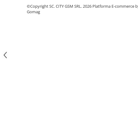
Iphone
©Copyright SC. CITY GSM SRL. 2026
Platforma E-commerce b
Gomag
Samsung
Xiaomi
Oppo / Realme
Motorola
Huawei / Honor
Folii Protectie 10D Fara Ambalaj
Iphone
Samsung
Folii Protectie Privacy
Iphone
Samsung
Folii Protectie Antistatice
Iphone
Folii Protectie 0,18 mm Fingerprint
Unlock
Honor