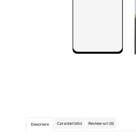
Seria A
Seria J
Seria M
Seria N
Seria S
Xiaomi
Oppo / Realme
Motorola
Huawei / Honor
Nokia
Ecrane / Display
Iphone
Seria 17
Seria 16
Seria 15
Caracteristici
Review-uri
(0)
Descriere
Seria 14