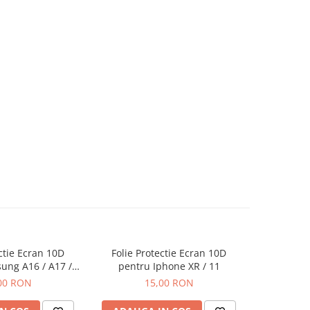
ectie Ecran 10D
Folie Protectie Ecran 10D
Folie P
ung A16 / A17 /
pentru Iphone XR / 11
pentru Iph
ra Ambalaj
00 RON
15,00 RON