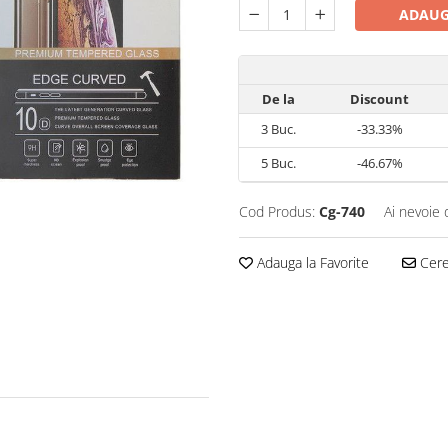
ADAUG
De la
Discount
3
Buc.
-33.33%
5
Buc.
-46.67%
Cod Produs:
Cg-740
Ai nevoie 
Adauga la Favorite
Cere 