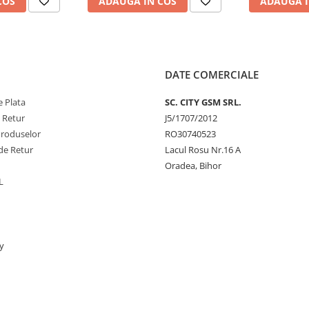
COS
ADAUGA IN COS
ADAUGA I
DATE COMERCIALE
 Plata
SC. CITY GSM SRL.
e Retur
J5/1707/2012
Produselor
RO30740523
de Retur
Lacul Rosu Nr.16 A
Oradea, Bihor
L
y