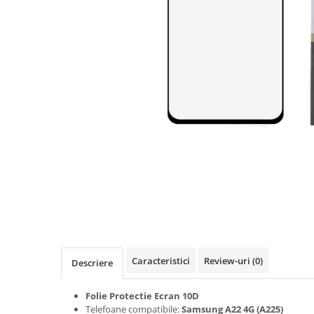
Seria A
Seria J
Seria M
Seria N
Seria S
Xiaomi
Oppo / Realme
Motorola
Huawei / Honor
Nokia
Ecrane / Display
Iphone
Seria 17
Caracteristici
Review-uri
(0)
Seria 16
Descriere
Seria 15
Folie Protectie Ecran 10D
Seria 14
Telefoane compatibile:
Samsung A22 4G (A225)