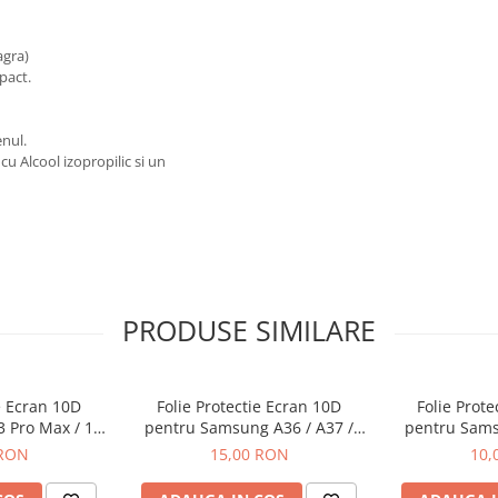
agra)
pact.
nul.
cu Alcool izopropilic si un
PRODUSE SIMILARE
e Ecran 10D
Folie Protectie Ecran 10D
Folie Prot
3 Pro Max / 14
pentru Samsung A36 / A37 /
pentru Sams
 Ambalaj
A56 / A57 / S24 FE / S25 FE
A26 Fa
 RON
15,00 RON
10,