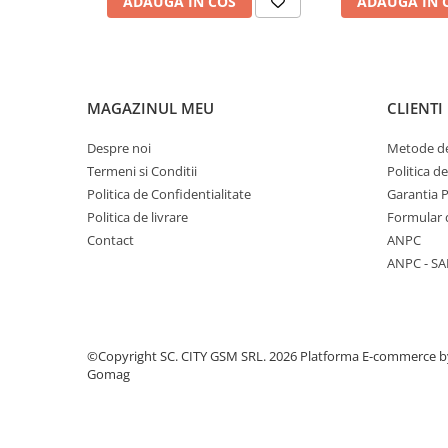
ADAUGA IN COS
ADAUGA IN 
Componente Gsm
Iphone
Samsung
Huawei / Honor
MAGAZINUL MEU
CLIENTI
Motorola
Despre noi
Metode de
Oppo / Realme
Termeni si Conditii
Politica d
Xiaomi
Politica de Confidentialitate
Garantia 
Politica de livrare
Formular 
Baterii Externe / Powerbank
Contact
ANPC
Casti / Headset
ANPC - SA
Componente Reconditionare Ecran
Sticla / Geam
Iphone
Samsung
©Copyright SC. CITY GSM SRL. 2026
Platforma E-commerce b
Gomag
Diverse
Folii Protectie
Folii Protectie 10D