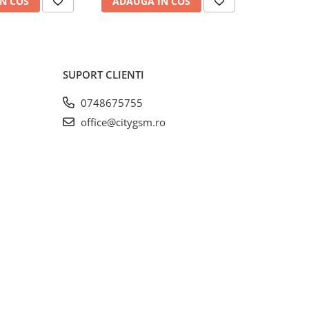
N COS
ADAUGA IN COS
ADAUG
SUPORT CLIENTI
0748675755
office@citygsm.ro