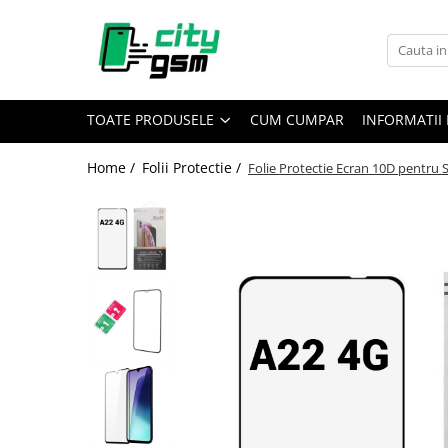
Toate Produsele
Acumulatori / Baterii
TOATE PRODUSELE
CUM CUMPAR
INFORMATII 
Iphone
Seria 15
Home /
Folii Protectie /
Folie Protectie Ecran 10D pentru
Seria 14
Seria 13
Seria 12
Seria 11
Seria X
Seria 8
Seria 7
Seria 6
Seria 5
Samsung