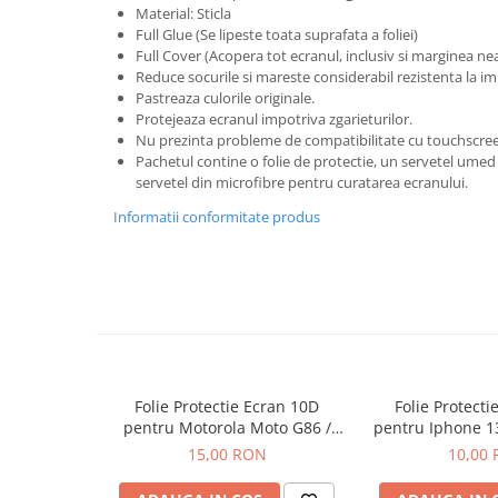
Seria 13
Material: Sticla
Seria 12
Full Glue (Se lipeste toata suprafata a foliei)
Full Cover (Acopera tot ecranul, inclusiv si marginea ne
Seria 11
Reduce socurile si mareste considerabil rezistenta la im
Seria X
Pastreaza culorile originale.
Protejeaza ecranul impotriva zgarieturilor.
Seria 8
Nu prezinta probleme de compatibilitate cu touchscree
Seria 7
Pachetul contine o folie de protectie, un servetel umed 
Seria 6
servetel din microfibre pentru curatarea ecranului.
Samsung
Informatii conformitate produs
Xiaomi
Oppo / Realme
Motorola
Huawei / Honor
Incarcatoare
Folie Protectie Ecran 10D
Folie Protecti
Incarcatoare Retea
pentru Motorola Moto G86 /
pentru Iphone 1
Incarcatoare Auto
G86 Power
Plus Fara
15,00 RON
10,00
Cabluri de date / Audio