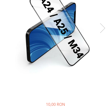
Seria A
Seria J
Seria M
Seria N
Seria S
Xiaomi
Oppo / Realme
Motorola
Huawei / Honor
Nokia
Ecrane / Display
Iphone
Seria 17
Seria 16
Seria 15
10,00 RON
Seria 14