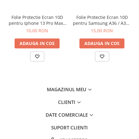
Iphone
Samsung
Folie Protectie Ecran 10D
Folie Protectie Ecran 10D
Xiaomi
pentru Iphone 13 Pro Max /
pentru Samsung A36 / A37 /
14 Plus Fara Ambalaj
A56 / A57 / S24 FE / S25 FE
Oppo / Realme
10,00 RON
15,00 RON
Motorola
ADAUGA IN COS
ADAUGA IN COS
Huawei / Honor
Folii Protectie 10D Fara Ambalaj
Iphone
Samsung
Folii Protectie Privacy
Iphone
MAGAZINUL MEU
Samsung
CLIENTI
Folii Protectie Antistatice
Iphone
DATE COMERCIALE
Folii Protectie 0,18 mm Fingerprint
SUPORT CLIENTI
Unlock
Honor