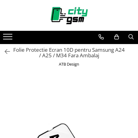
Toate Produsele
Acumulatori / Baterii
Iphone
Folie Protectie Ecran 10D pentru Samsung A24
Seria 15
/ A25 / M34 Fara Ambalaj
Seria 14
ATB Design
Seria 13
Seria 12
Seria 11
Seria X
Seria 8
Seria 7
Seria 6
Seria 5
Samsung