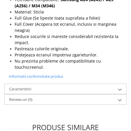
Componente Gsm
(A256) / M34 (M346)
Iphone
Material: Sticla
Full Glue (Se lipeste toata suprafata a foliei)
Samsung
Full Cover (Acopera tot ecranul, inclusiv si marginea
Huawei / Honor
neagra)
Reduce socurile si mareste considerabil rezistenta la
Motorola
impact.
Oppo / Realme
Pastreaza culorile originale.
Protejeaza ecranul impotriva zgarieturilor.
Xiaomi
Nu prezinta probleme de compatibilitate cu
Baterii Externe / Powerbank
touchscreenul.
Casti / Headset
Informatii conformitate produs
Componente Reconditionare Ecran
Sticla / Geam
Caracteristici
Iphone
Review-uri
(0)
Samsung
Diverse
Folii Protectie
PRODUSE SIMILARE
Folii Protectie 10D