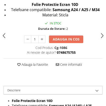
Seria 13
Folie Protectie Ecran 10D
Seria 12
Telefoane compatibile:
Samsung
A24 / A25 / M34
Seria 11
Material: Sticla
Seria X
IN STOC
Seria 8
Durata de livrare:
2
Seria 7
Seria 6
ADAUGA IN COS
Samsung
Cod Produs:
Cg-1086
Xiaomi
Ai nevoie de ajutor?
0748675755
Oppo / Realme
Adauga la Favorite
Cere informatii
Motorola
Huawei / Honor
Incarcatoare
Incarcatoare Retea
Descriere
Incarcatoare Auto
Folie Protectie Ecran 10D
Cabluri de date / Audio
Telefoane compatibile:
Samsung
A24 (A245) / A25