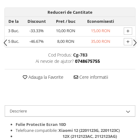
Seria 13
Seria 12
Reduceri de Cantitate
Seria 11
De la
Discount
Pret
/ buc
Economisesti
Seria X
+
3
Buc.
-33.33%
10,00 RON
15,00 RON
Seria 8
+
5
Buc.
-46.67%
8,00 RON
35,00 RON
Seria 7
Seria 6
Cod Produs:
Cg-783
Samsung
Ai nevoie de ajutor?
0748675755
Xiaomi
Adauga la Favorite
Cere informatii
Oppo / Realme
Motorola
Huawei / Honor
Incarcatoare
Descriere
Incarcatoare Retea
Folie Protectie Ecran 10D
Incarcatoare Auto
Telefoane compatibile:
Xiaomi 12 (2201123G, 2201123C
)
Cabluri de date / Audio
12X (2112123AC, 2112123AG
)