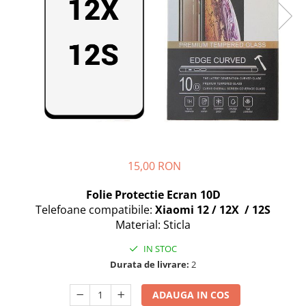
Seria A
Seria J
Seria M
Seria N
Seria S
Xiaomi
Oppo / Realme
Motorola
Huawei / Honor
15,00 RON
Nokia
Folie Protectie Ecran 10D
Ecrane / Display
Telefoane compatibile:
Xiaomi 12 / 12X / 12S
Iphone
Material: Sticla
Seria 17
IN STOC
Seria 16
Durata de livrare:
2
Seria 15
Seria 14
ADAUGA IN COS