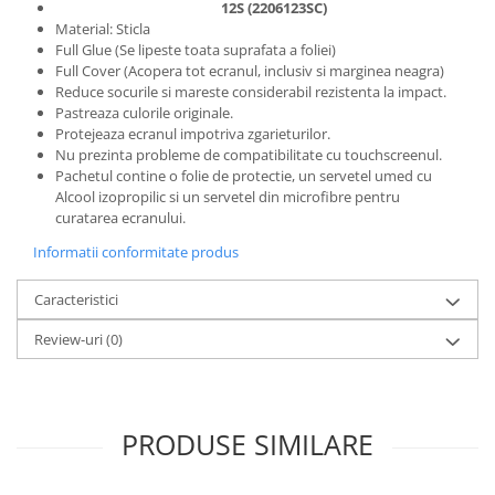
12S (2206123SC
)
Componente Gsm
Material: Sticla
Iphone
Full Glue (Se lipeste toata suprafata a foliei)
Full Cover (Acopera tot ecranul, inclusiv si marginea neagra)
Samsung
Reduce socurile si mareste considerabil rezistenta la impact.
Huawei / Honor
Pastreaza culorile originale.
Protejeaza ecranul impotriva zgarieturilor.
Motorola
Nu prezinta probleme de compatibilitate cu touchscreenul.
Oppo / Realme
Pachetul contine o folie de protectie, un servetel umed cu
Alcool izopropilic si un servetel din microfibre pentru
Xiaomi
curatarea ecranului.
Baterii Externe / Powerbank
Informatii conformitate produs
Casti / Headset
Caracteristici
Componente Reconditionare Ecran
Sticla / Geam
Review-uri
(0)
Iphone
Samsung
Diverse
PRODUSE SIMILARE
Folii Protectie
Folii Protectie 10D