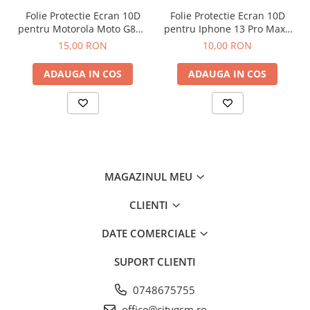
Iphone
Folie Protectie Ecran 10D
Folie Protectie Ecran 10D
pentru Motorola Moto G86 /
pentru Iphone 13 Pro Max /
Samsung
G86 Power
14 Plus Fara Ambalaj
15,00 RON
10,00 RON
Xiaomi
Oppo / Realme
ADAUGA IN COS
ADAUGA IN COS
Motorola
Huawei / Honor
Folii Protectie 10D Fara Ambalaj
Iphone
Samsung
MAGAZINUL MEU
Folii Protectie Privacy
Iphone
CLIENTI
Samsung
DATE COMERCIALE
Folii Protectie Antistatice
Iphone
SUPORT CLIENTI
Folii Protectie 0,18 mm Fingerprint
Unlock
0748675755
Honor
office@citygsm.ro