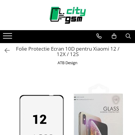
Toate Produsele
Acumulatori / Baterii
Iphone
Folie Protectie Ecran 10D pentru Xiaomi 12 /
Seria 15
12X / 12S
Seria 14
ATB Design
Seria 13
Seria 12
Seria 11
Seria X
Seria 8
Seria 7
Seria 6
Seria 5
Samsung