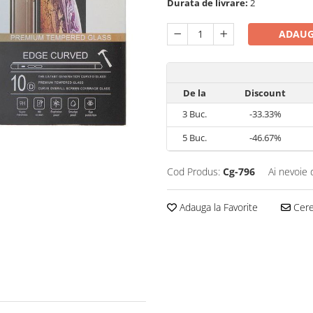
Durata de livrare:
2
ADAUG
De la
Discount
3
Buc.
-33.33%
5
Buc.
-46.67%
Cod Produs:
Cg-796
Ai nevoie 
Adauga la Favorite
Cere 