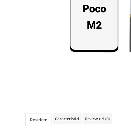
Seria A
Seria J
Seria M
Seria N
Seria S
Xiaomi
Oppo / Realme
Motorola
Huawei / Honor
Nokia
Ecrane / Display
Iphone
Seria 17
Seria 16
Seria 15
Caracteristici
Review-uri
(0)
Descriere
Seria 14