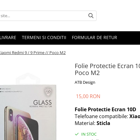
LIVRARE
TERMENI SI CONDITII
FORMULAR DE RETUR
Xiaomi Redmi 9 / 9 Prime // Poco M2
Folie Protectie Ecran 
Poco M2
ATB Design
15,00 RON
Folie Protectie Ecran 10D
Telefoane compatibile:
Xiao
Material:
Sticla
IN STOC