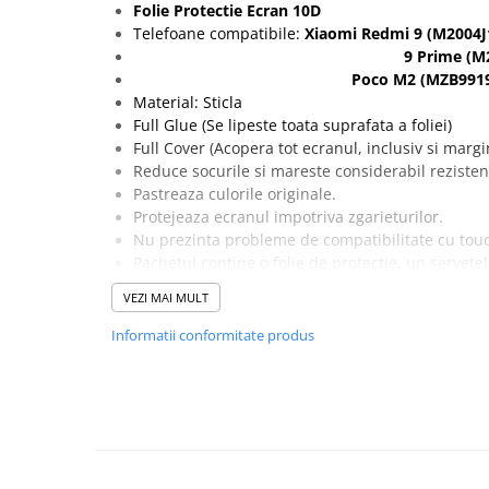
Seria 13
Folie Protectie Ecran 10D
Telefoane compatibile:
Xiaomi Redmi 9 (
M2004J
Seria 12
9 Prime (
M2
Seria 11
Poco M2 (
MZB9919
Seria X
Material: Sticla
Seria 8
Full Glue (Se lipeste toata suprafata a foliei)
Seria 7
Full Cover (Acopera tot ecranul, inclusiv si marg
Reduce socurile si mareste considerabil rezisten
Seria 6
Pastreaza culorile originale.
Samsung
Protejeaza ecranul impotriva zgarieturilor.
Xiaomi
Nu prezinta probleme de compatibilitate cu tou
Pachetul contine o folie de protectie, un servete
Oppo / Realme
si un servetel din microfibre pentru curatarea e
VEZI MAI MULT
Motorola
Informatii conformitate produs
Huawei / Honor
Incarcatoare
Incarcatoare Retea
Incarcatoare Auto
Cabluri de date / Audio