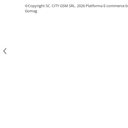
Iphone
©Copyright SC. CITY GSM SRL. 2026
Platforma E-commerce b
Gomag
Samsung
Xiaomi
Oppo / Realme
Motorola
Huawei / Honor
Folii Protectie 10D Fara Ambalaj
Iphone
Samsung
Folii Protectie Privacy
Iphone
Samsung
Folii Protectie Antistatice
Iphone
Folii Protectie 0,18 mm Fingerprint
Unlock
Honor