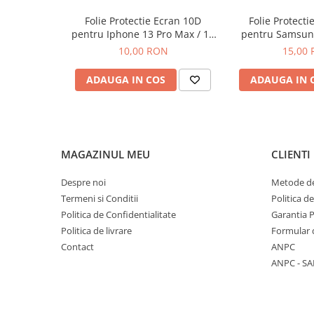
Componente Gsm
Folie Protectie Ecran 10D
Folie Protecti
Iphone
pentru Iphone 13 Pro Max / 14
pentru Samsung
Samsung
Plus Fara Ambalaj
A56 / A57 / S24
10,00 RON
15,00
Huawei / Honor
ADAUGA IN COS
ADAUGA IN 
Motorola
Oppo / Realme
Xiaomi
MAGAZINUL MEU
CLIENTI
Baterii Externe / Powerbank
Casti / Headset
Despre noi
Metode de
Componente Reconditionare Ecran
Termeni si Conditii
Politica d
Sticla / Geam
Politica de Confidentialitate
Garantia 
Iphone
Politica de livrare
Formular 
Contact
ANPC
Samsung
ANPC - SA
Diverse
Folii Protectie
Folii Protectie 10D