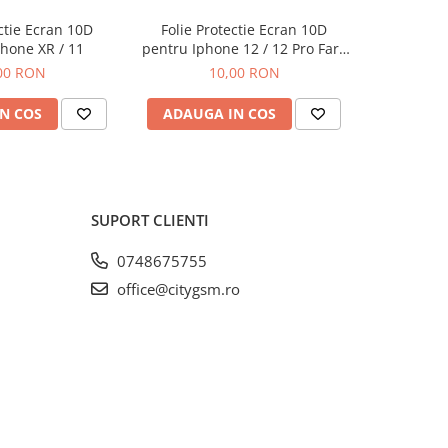
ectie Ecran 10D
Folie Protectie Ecran 10D
Folie P
hone XR / 11
pentru Iphone 12 / 12 Pro Fara
pentru 
Ambalaj
/ A56 / A
00 RON
10,00 RON
F
N COS
ADAUGA IN COS
ADAUG
SUPORT CLIENTI
0748675755
office@citygsm.ro