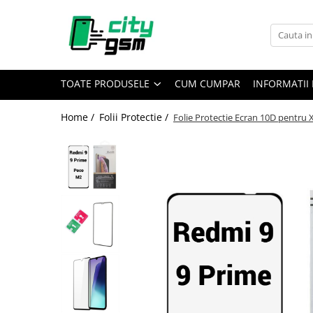
Toate Produsele
Acumulatori / Baterii
TOATE PRODUSELE
CUM CUMPAR
INFORMATII 
Iphone
Seria 15
Home /
Folii Protectie /
Folie Protectie Ecran 10D pentru 
Seria 14
Seria 13
Seria 12
Seria 11
Seria X
Seria 8
Seria 7
Seria 6
Seria 5
Samsung