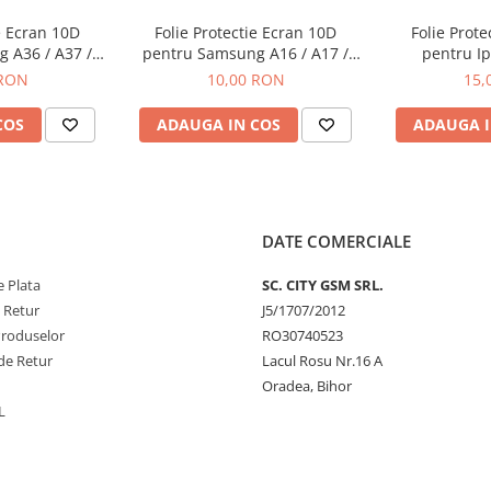
e Ecran 10D
Folie Protectie Ecran 10D
Folie Prot
 A36 / A37 /
pentru Samsung A16 / A17 /
pentru Ip
 FE / S25 FE
A26 Fara Ambalaj
 RON
10,00 RON
15,
COS
ADAUGA IN COS
ADAUGA I
DATE COMERCIALE
 Plata
SC. CITY GSM SRL.
e Retur
J5/1707/2012
Produselor
RO30740523
de Retur
Lacul Rosu Nr.16 A
Oradea, Bihor
L