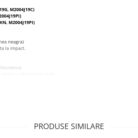
19G, M2004J19C
)
004J19PI
)
IN, M2004J19PI)
inea neagra)
ta la impact.
chscreenul.
l umed cu Alcool izopropilic
cranului.
PRODUSE SIMILARE