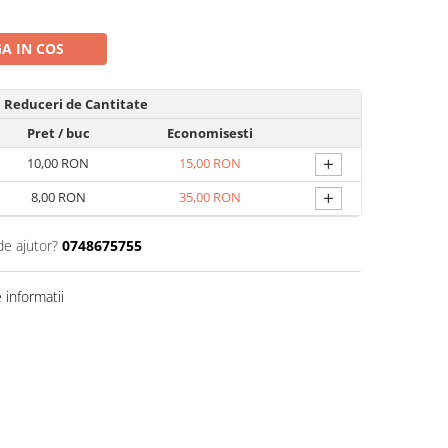
A IN COS
Reduceri de Cantitate
Pret
/ buc
Economisesti
+
10,00 RON
15,00 RON
+
8,00 RON
35,00 RON
de ajutor?
0748675755
informatii