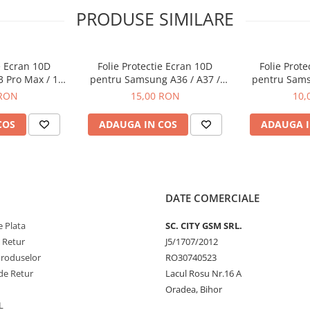
PRODUSE SIMILARE
nul.
cu Alcool izopropilic si un
e Ecran 10D
Folie Protectie Ecran 10D
Folie Prot
3 Pro Max / 14
pentru Samsung A36 / A37 /
pentru Sams
 Ambalaj
A56 / A57 / S24 FE / S25 FE
A26 Fa
 RON
15,00 RON
10,
COS
ADAUGA IN COS
ADAUGA I
DATE COMERCIALE
 Plata
SC. CITY GSM SRL.
e Retur
J5/1707/2012
Produselor
RO30740523
de Retur
Lacul Rosu Nr.16 A
Oradea, Bihor
L