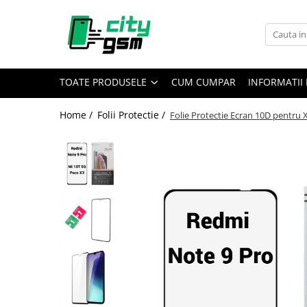
Toate Produsele
Acumulatori / Baterii
TOATE PRODUSELE
CUM CUMPAR
INFORMATII 
Iphone
Seria 15
Home /
Folii Protectie /
Folie Protectie Ecran 10D pentru 
Seria 14
Seria 13
Seria 12
Seria 11
Seria X
Seria 8
Seria 7
Seria 6
Seria 5
Samsung