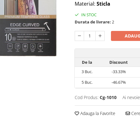
Material:
Sticla
IN STOC
Durata de livrare:
2
ADAUG
De la
Discount
3
Buc.
-33.33%
5
Buc.
-46.67%
Cod Produs:
Cg-1010
Ai nevoie
Adauga la Favorite
Cere 