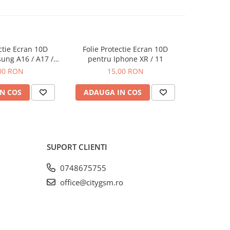
ectie Ecran 10D
Folie Protectie Ecran 10D
Folie P
ung A16 / A17 /
pentru Iphone XR / 11
pentru Iph
ra Ambalaj
00 RON
15,00 RON
N COS
ADAUGA IN COS
ADAUG
SUPORT CLIENTI
0748675755
office@citygsm.ro