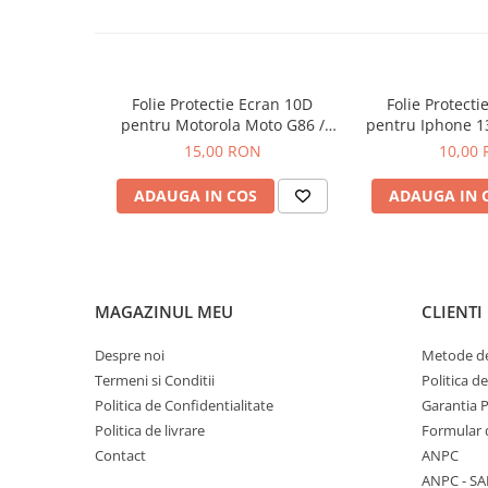
Protejeaza ecranul impotriva zgarieturilor.
Componente Gsm
Nu prezinta probleme de compatibilitate cu touchscree
Iphone
Pachetul contine o folie de protectie, un servetel umed 
servetel din microfibre pentru curatarea ecranului.
Samsung
Folie Protectie Ecran 10D
Folie Protecti
Huawei / Honor
pentru Motorola Moto G86 /
pentru Iphone 1
Motorola
G86 Power
Plus Fara
15,00 RON
10,00
Oppo / Realme
ADAUGA IN COS
ADAUGA IN 
Xiaomi
Baterii Externe / Powerbank
Casti / Headset
Componente Reconditionare Ecran
MAGAZINUL MEU
CLIENTI
Sticla / Geam
Despre noi
Metode de
Iphone
Termeni si Conditii
Politica d
Samsung
Politica de Confidentialitate
Garantia 
Diverse
Politica de livrare
Formular 
Folii Protectie
Contact
ANPC
Folii Protectie 10D
ANPC - SA