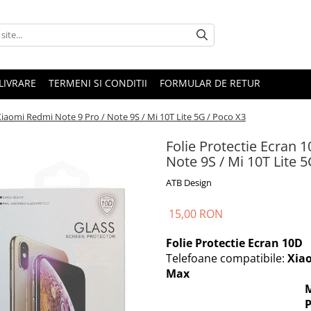
LIVRARE
TERMENI SI CONDITII
FORMULAR DE RETUR
Xiaomi Redmi Note 9 Pro / Note 9S / Mi 10T Lite 5G / Poco X3
Folie Protectie Ecran 
Note 9S / Mi 10T Lite 
ATB Design
15,00 RON
Folie Protectie Ecran 10D
Telefoane compatibile:
Xiao
Max
Mi 10i / 10T 5G 
Poco F2 Pro / X