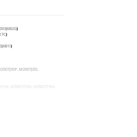
003J6B2G
)
17C
)
3J6B1I
)
2007J3SP, M2007J3SI,
Z1IN, MZB07Z2IN, MZB07Z3IN,
2102J20SI
)
M2007J20CT
)
agra)
pact.