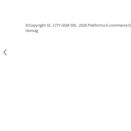
Iphone
Samsung
Xiaomi
©Copyright SC. CITY GSM SRL. 2026
Platforma E-commerce b
Oppo / Realme
Gomag
Motorola
Huawei / Honor
Folii Protectie 10D Fara Ambalaj
Iphone
Samsung
Folii Protectie Privacy
Iphone
Samsung
Folii Protectie Antistatice
Iphone
Folii Protectie 0,18 mm Fingerprint
Unlock
Honor