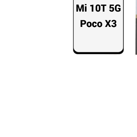
Seria A
Seria J
Seria M
Seria N
Seria S
Xiaomi
Oppo / Realme
Motorola
Huawei / Honor
Nokia
Ecrane / Display
Iphone
Seria 17
Seria 16
Seria 15
Seria 14