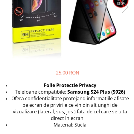
Folii Protectie Antistatice
Oppo
Seria M
Oppo / Realme
Samsung
Iphone
Seria N
Xiaomi
Motorola
Folii Protectie 0,18 mm Fingerprint
Seria S
Unlock
Huse Hybrid Transparent
Huawei / Honor
Xiaomi
Honor
Iphone
Oppo / Realme
Oppo / Realme
Samsung
Samsung
Motorola
Huse Magsafe Transparent
Xiaomi
Huawei / Honor
Iphone
Folii Protectie Premium 0,2 mm
Huse Silicon Matt
Nokia
25,00 RON
Iphone
Iphone
Folii Protectie 9H
Samsung
Folie Protectie Privacy
Iphone
Huawei / Honor
Telefoane compatibile:
Samsung S24 Plus (S926)
Ofera confidentialitate protejand informatiile afisate
Samsung
Motorola
pe ecran de privirile ce vin din alt unghi de
Huawei / Honor
Oppo / Realme
vizualizare (lateral, sus, jos ) fata de cel care se uita
Folii Protectie Camera
Xiaomi
direct in ecran.
Huse Silicon Soft
Iphone
Material: Sticla
Samsung
Iphone