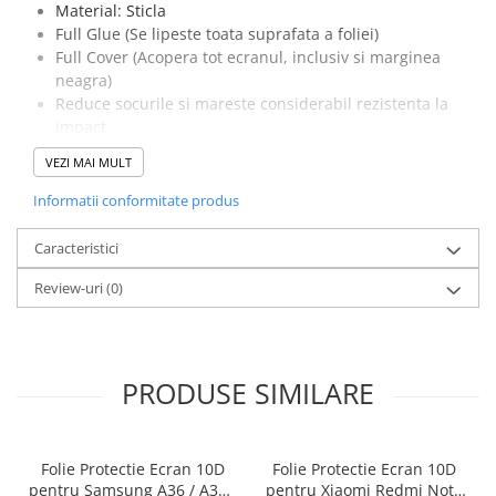
Material: Sticla
Full Glue (Se lipeste toata suprafata a foliei)
Full Cover (Acopera tot ecranul, inclusiv si marginea
neagra)
Reduce socurile si mareste considerabil rezistenta la
impact.
Pastreaza culorile originale.
VEZI MAI MULT
Protejeaza ecranul impotriva zgarieturilor.
Nu prezinta probleme de compatibilitate cu
Informatii conformitate produs
touchscreenul.
Pachetul contine o folie de protectie, un servetel umed
Caracteristici
cu Alcool izopropilic si un servetel din microfibre
Review-uri
(0)
pentru curatarea ecranului.
Special creata pentru acest model de telefon.
PRODUSE SIMILARE
Folie Protectie Ecran 10D
Folie Protectie Ecran 10D
pentru Samsung A36 / A37 /
pentru Xiaomi Redmi Note