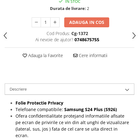
IN STOC
Folii protectie Ceas
Huse Slim 2MM
Durata de livrare:
2
Folii Protectie Ceramic Film
Iphone
ADAUGA IN COS
Samsung
Huawei / Honor
Huawei / Honor
Iphone
Cod Produs:
Cg-1372
Xiaomi
Ai nevoie de ajutor?
0748675755
Samsung
Motorola
Folii Protectie cu Gel UV
Oppo / Realme
Adauga la Favorite
Cere informatii
Iphone
Huse tip Carte
Samsung
Huawei / Honor
Iphone
Motorola
Descriere
Oppo / Realme
Folie Protectie Privacy
Samsung
Telefoane compatibile:
Samsung S24 Plus (S926)
Xiaomi
Ofera confidentialitate protejand informatiile afisate
pe ecran de privirile ce vin din alt unghi de vizualizare
(lateral, sus, jos ) fata de cel care se uita direct in
ecran.