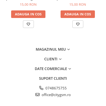
A56 / A57 / S24 FE / S25 FE
13 / 13 Pro / 13 Pro Plus
15,00 RON
15,00 RON
ADAUGA IN COS
ADAUGA IN COS
MAGAZINUL MEU
CLIENTI
DATE COMERCIALE
SUPORT CLIENTI
0748675755
office@citygsm.ro