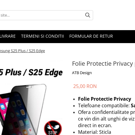
LIVRARE
TERMENI SI CONDITII
FORMULAR DE RETUR
msung S25 Plus / S25 Edge
Folie Protectie Privac
ATB Design
25,00 RON
Folie Protectie Privacy
Telefoane compatibile:
S
Ofera confidentialitate pr
ce vin din alt unghi de viz
direct in ecran.
Material: Sticla