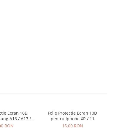
ectie Ecran 10D
Folie Protectie Ecran 10D
Folie P
ung A16 / A17 /
pentru Iphone XR / 11
pentru Iph
ra Ambalaj
00 RON
15,00 RON