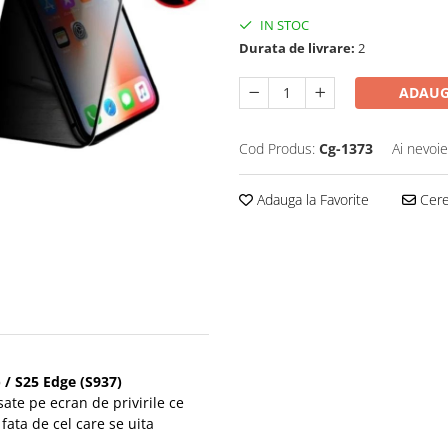
IN STOC
Durata de livrare:
2
ADAUG
Cod Produs:
Cg-1373
Ai nevoie
Adauga la Favorite
Cere 
 / S25 Edge (S937)
sate pe ecran de privirile ce
) fata de cel care se uita