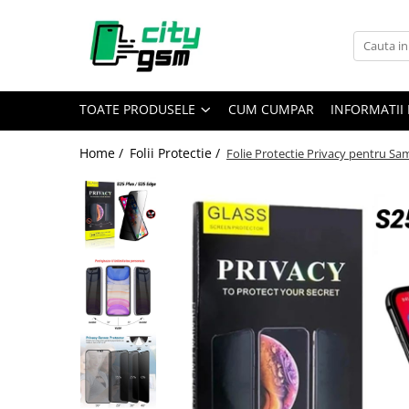
Toate Produsele
Acumulatori / Baterii
TOATE PRODUSELE
CUM CUMPAR
INFORMATII 
Iphone
Seria 15
Home /
Folii Protectie /
Folie Protectie Privacy pentru Sa
Seria 14
Seria 13
Seria 12
Seria 11
Seria X
Seria 8
Seria 7
Seria 6
Seria 5
Samsung