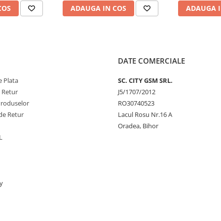
COS
ADAUGA IN COS
ADAUGA I
DATE COMERCIALE
 Plata
SC. CITY GSM SRL.
e Retur
J5/1707/2012
Produselor
RO30740523
de Retur
Lacul Rosu Nr.16 A
Oradea, Bihor
L
y