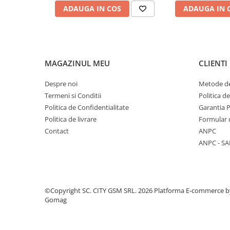
Componente Gsm
ADAUGA IN COS
ADAUGA IN 
Iphone
Samsung
Huawei / Honor
MAGAZINUL MEU
CLIENTI
Motorola
Oppo / Realme
Despre noi
Metode de
Termeni si Conditii
Politica d
Xiaomi
Politica de Confidentialitate
Garantia 
Baterii Externe / Powerbank
Politica de livrare
Formular 
Casti / Headset
Contact
ANPC
Componente Reconditionare Ecran
ANPC - SA
Sticla / Geam
Iphone
Samsung
©Copyright SC. CITY GSM SRL. 2026
Platforma E-commerce b
Diverse
Gomag
Folii Protectie
Folii Protectie 10D