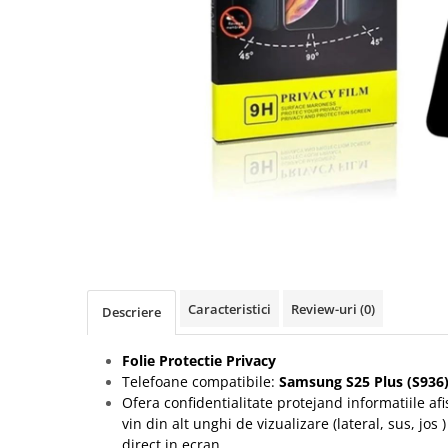
Seria A
Seria J
Seria M
Seria N
Seria S
Xiaomi
Oppo / Realme
Motorola
Huawei / Honor
Nokia
Ecrane / Display
Caracteristici
Review-uri
(0)
Descriere
Iphone
Seria 17
Folie Protectie Privacy
Seria 16
Telefoane compatibile:
Samsung S25 Plus (S936)
Seria 15
Ofera confidentialitate protejand informatiile afi
vin din alt unghi de vizualizare (lateral, sus, jos 
Seria 14
direct in ecran.