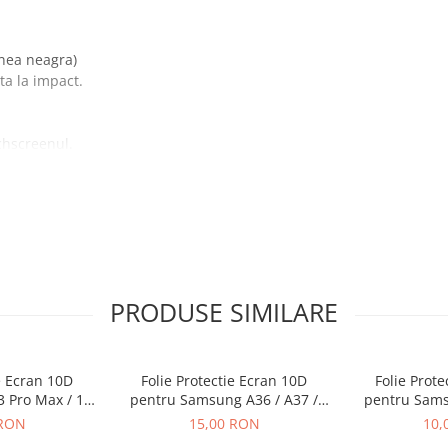
inea neagra)
ta la impact.
chscreenul.
l umed cu Alcool izopropilic
cranului.
PRODUSE SIMILARE
e Ecran 10D
Folie Protectie Ecran 10D
Folie Prot
3 Pro Max / 14
pentru Samsung A36 / A37 /
pentru Sams
 Ambalaj
A56 / A57 / S24 FE / S25 FE
A26 Fa
 RON
15,00 RON
10,