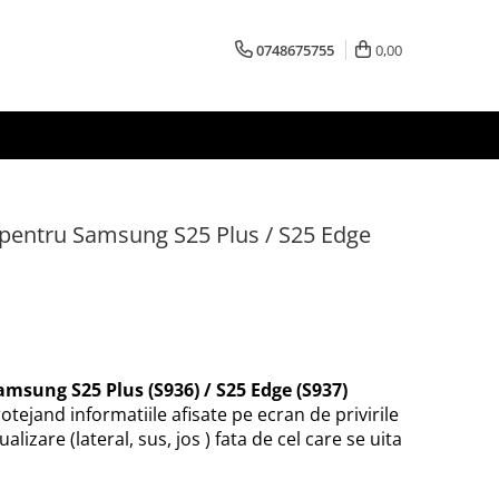
0748675755
0,00
y pentru Samsung S25 Plus / S25 Edge
amsung S25 Plus (S936) / S25 Edge (S937)
otejand informatiile afisate pe ecran de privirile
ualizare (lateral, sus, jos ) fata de cel care se uita