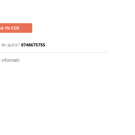
A IN COS
 de ajutor?
0748675755
informatii