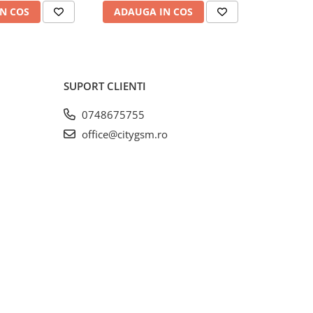
N COS
ADAUGA IN COS
ADAUG
SUPORT CLIENTI
0748675755
office@citygsm.ro