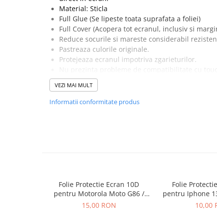
Seria 13
Material: Sticla
Seria 12
Full Glue (Se lipeste toata suprafata a foliei)
Seria 11
Full Cover (Acopera tot ecranul, inclusiv si marg
Reduce socurile si mareste considerabil rezisten
Seria X
Pastreaza culorile originale.
Seria 8
Protejeaza ecranul impotriva zgarieturilor.
Seria 7
Nu prezinta probleme de compatibilitate cu tou
Seria 6
Pachetul contine o folie de protectie, un servete
VEZI MAI MULT
si un servetel din microfibre pentru curatarea e
Samsung
Special creata pentru acest model de telefon.
Informatii conformitate produs
Xiaomi
Oppo / Realme
Motorola
Huawei / Honor
Incarcatoare
Incarcatoare Retea
Folie Protectie Ecran 10D
Folie Protecti
Incarcatoare Auto
pentru Motorola Moto G86 /
pentru Iphone 1
G86 Power
Plus Fara
15,00 RON
10,00
Cabluri de date / Audio