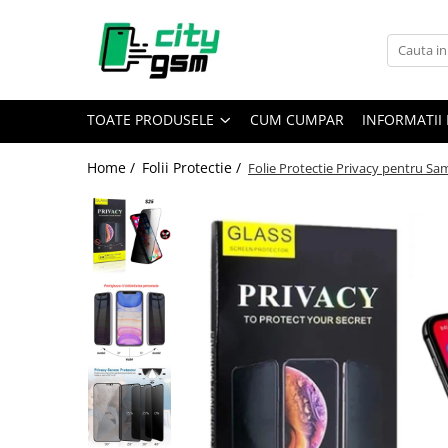
Toate Produsele
Acumulatori / Baterii
TOATE PRODUSELE
CUM CUMPAR
INFORMATII 
Iphone
Seria 15
Home /
Folii Protectie /
Folie Protectie Privacy pentru S
Seria 14
Seria 13
Seria 12
Seria 11
Seria X
Seria 8
Seria 7
Seria 6
Seria 5
Samsung