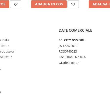
COS
ADAUGA IN COS
ADAUGA I
DATE COMERCIALE
 Plata
SC. CITY GSM SRL.
e Retur
J5/1707/2012
Produselor
RO30740523
de Retur
Lacul Rosu Nr.16 A
Oradea, Bihor
L
y