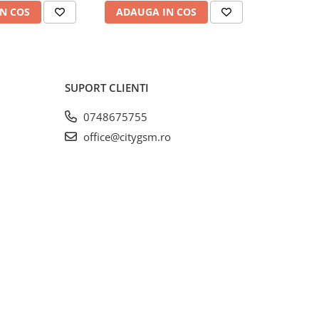
N COS
ADAUGA IN COS
ADAUG
SUPORT CLIENTI
0748675755
office@citygsm.ro