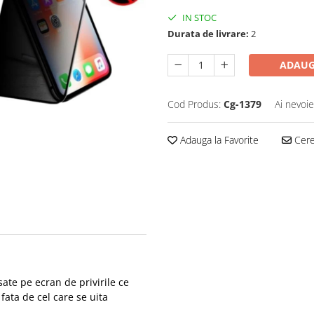
IN STOC
Durata de livrare:
2
ADAUG
Cod Produs:
Cg-1379
Ai nevoie
Adauga la Favorite
Cere 
sate pe ecran de privirile ce
) fata de cel care se uita