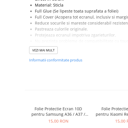
Seria 13
Material: Sticla
Seria 12
Full Glue (Se lipeste toata suprafata a foliei)
Seria 11
Full Cover (Acopera tot ecranul, inclusiv si marg
Reduce socurile si mareste considerabil rezisten
Seria X
Pastreaza culorile originale.
Seria 8
Protejeaza ecranul impotriva zgarieturilor.
Seria 7
Nu prezinta probleme de compatibilitate cu tou
Seria 6
Pachetul contine o folie de protectie, un servete
VEZI MAI MULT
si un servetel din microfibre pentru curatarea e
Samsung
Special creata pentru acest model de telefon.
Informatii conformitate produs
Xiaomi
Oppo / Realme
Motorola
Huawei / Honor
Incarcatoare
Incarcatoare Retea
Folie Protectie Ecran 10D
Folie Protecti
Incarcatoare Auto
pentru Samsung A36 / A37 /
pentru Xiaomi R
A56 / A57 / S24 FE / S25 FE
13 Pro / 13
15,00 RON
15,00
Cabluri de date / Audio