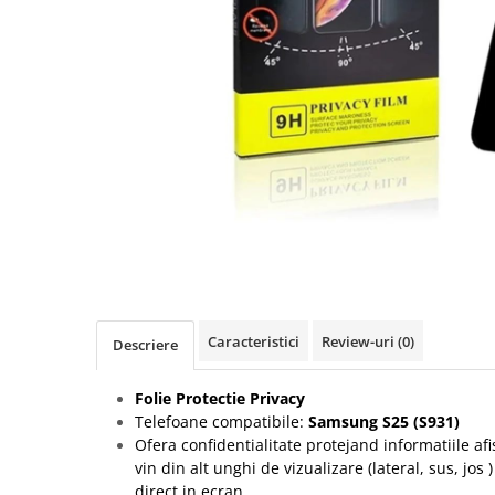
Seria A
Seria J
Seria M
Seria N
Seria S
Xiaomi
Oppo / Realme
Motorola
Huawei / Honor
Nokia
Ecrane / Display
Caracteristici
Review-uri
(0)
Descriere
Iphone
Seria 17
Folie Protectie Privacy
Seria 16
Telefoane compatibile:
Samsung S25 (S931)
Seria 15
Ofera confidentialitate protejand informatiile afi
vin din alt unghi de vizualizare (lateral, sus, jos 
Seria 14
direct in ecran.