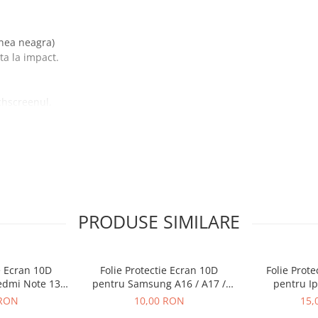
inea neagra)
ta la impact.
chscreenul.
l umed cu Alcool izopropilic
cranului.
PRODUSE SIMILARE
e Ecran 10D
Folie Protectie Ecran 10D
Folie Prot
edmi Note 13 /
pentru Samsung A16 / A17 /
pentru Ip
 Pro Plus
A26 Fara Ambalaj
 RON
10,00 RON
15,