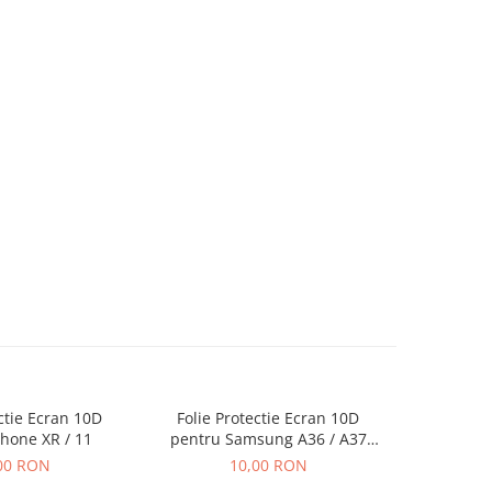
ectie Ecran 10D
Folie Protectie Ecran 10D
Folie P
hone XR / 11
pentru Samsung A36 / A37
pentru Xia
/ A56 / A57 / S24 FE / S25 FE
10S / 11 / 
00 RON
10,00 RON
Fara Ambalaj
M