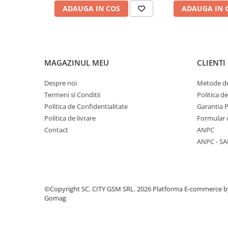
Componente Gsm
ADAUGA IN COS
ADAUGA IN 
Iphone
Samsung
Huawei / Honor
MAGAZINUL MEU
CLIENTI
Motorola
Oppo / Realme
Despre noi
Metode de
Termeni si Conditii
Politica d
Xiaomi
Politica de Confidentialitate
Garantia 
Baterii Externe / Powerbank
Politica de livrare
Formular 
Casti / Headset
Contact
ANPC
Componente Reconditionare Ecran
ANPC - SA
Sticla / Geam
Iphone
Samsung
©Copyright SC. CITY GSM SRL. 2026
Platforma E-commerce b
Diverse
Gomag
Folii Protectie
Folii Protectie 10D