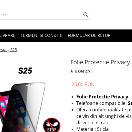
LIVRARE
TERMENI SI CONDITII
FORMULAR DE RETUR
amsung S25
Folie Protectie Privac
ATB Design
25,00 RON
Folie Protectie Privacy
Telefoane compatibile:
S
Ofera confidentialitate pr
ce vin din alt unghi de viz
direct in ecran.
Material: Sticla