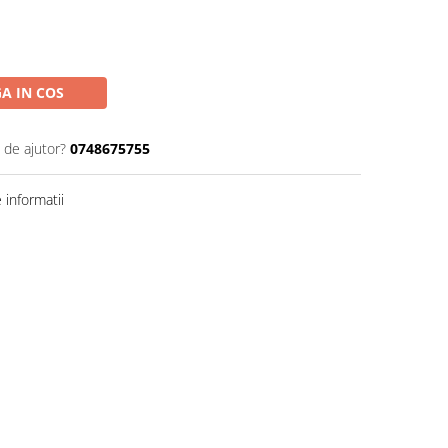
A IN COS
 de ajutor?
0748675755
informatii