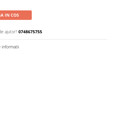
A IN COS
de ajutor?
0748675755
informatii