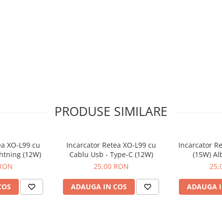
PRODUSE SIMILARE
ea XO-L99 cu
Incarcator Retea XO-L99 cu
Incarcator R
ghtning (12W)
Cablu Usb - Type-C (12W)
(15W) Al
 RON
25,00 RON
25,
COS
ADAUGA IN COS
ADAUGA I