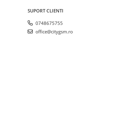
SUPORT CLIENTI
0748675755
office@citygsm.ro