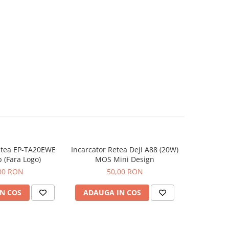
etea EP-TA20EWE
Incarcator Retea Deji A88 (20W)
Incarcator
b (Fara Logo)
MOS Mini Design
00 RON
50,00 RON
N COS
ADAUGA IN COS
ADAUG