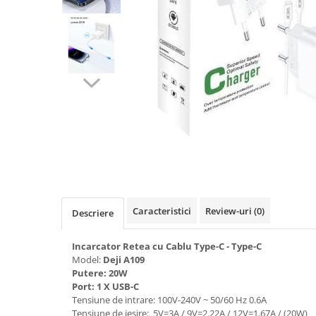
Seria A
Seria J
Seria M
Seria N
Seria S
Xiaomi
Oppo / Realme
Motorola
Huawei / Honor
Nokia
Ecrane / Display
Caracteristici
Review-uri
(0)
Descriere
Iphone
Seria 17
Incarcator Retea cu Cablu Type-C - Type-C
Model:
Deji A109
Seria 16
Putere: 20W
Seria 15
Port: 1 X USB-C
Tensiune de intrare: 100V-240V ~ 50/60 Hz 0.6A
Seria 14
Tensiune de iesire: 5V=3A / 9V=2.22A / 12V=1.67A / (20W)