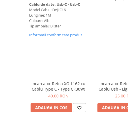
Seria 13
Cablu de date: Usb-C - Usb-C
Seria 12
Model Cablu: Deji C16
Lungime: 1M
Seria 11
Culoare: Alb
Seria X
Tip ambalaj: Blister
Seria 8
Informatii conformitate produs
Seria 7
Seria 6
Samsung
Xiaomi
Oppo / Realme
Motorola
Incarcator Retea XO-L162 cu
Incarcator Ret
Huawei / Honor
Cablu Type C - Type C (30W)
Cablu Usb - Li
40,00 RON
25,00
Incarcatoare
Incarcatoare Retea
ADAUGA IN COS
ADAUGA IN 
Incarcatoare Auto
Cabluri de date / Audio