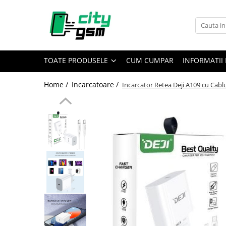
Toate Produsele
Acumulatori / Baterii
TOATE PRODUSELE
CUM CUMPAR
INFORMATII 
Iphone
Seria 15
Home /
Incarcatoare /
Incarcator Retea Deji A109 cu Cabl
Seria 14
Seria 13
Seria 12
Seria 11
Seria X
Seria 8
Seria 7
Seria 6
Seria 5
Samsung