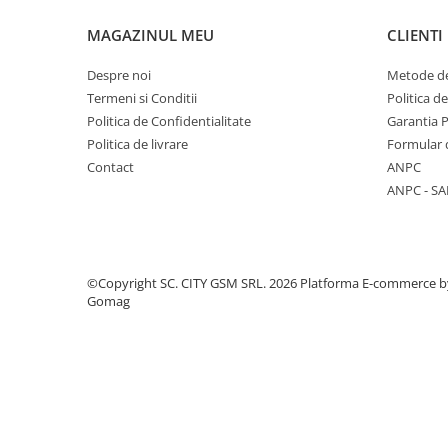
Componente Gsm
Iphone
MAGAZINUL MEU
CLIENTI
Samsung
Despre noi
Metode de
Huawei / Honor
Termeni si Conditii
Politica d
Politica de Confidentialitate
Garantia 
Motorola
Politica de livrare
Formular 
Oppo / Realme
Contact
ANPC
Xiaomi
ANPC - SA
Baterii Externe / Powerbank
Casti / Headset
Componente Reconditionare Ecran
©Copyright SC. CITY GSM SRL. 2026
Platforma E-commerce b
Sticla / Geam
Gomag
Iphone
Samsung
Diverse
Folii Protectie
Folii Protectie 10D