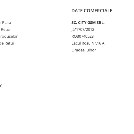
DATE COMERCIALE
 Plata
SC. CITY GSM SRL.
e Retur
J5/1707/2012
Produselor
RO30740523
de Retur
Lacul Rosu Nr.16 A
Oradea, Bihor
L
y