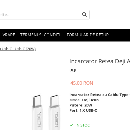
LIVRARE
TERMENI SI CONDITII
FORMULAR DE RETUR
u Usb-C - Usb-C (20W)
Incarcator Retea Deji 
DEJI
45,00 RON
Incarcator Retea cu Cablu Type-
Model:
Deji A109
Putere: 20W
Port: 1 X USB-C
IN STOC