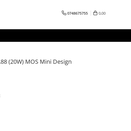
0748675755
0,00
 A88 (20W) MOS Mini Design
t