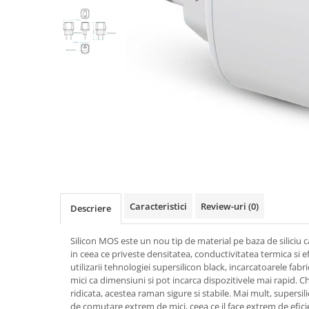
Seria A
Seria J
Seria M
Seria N
Seria S
Xiaomi
Oppo / Realme
Motorola
Huawei / Honor
Nokia
Ecrane / Display
Caracteristici
Review-uri
(0)
Descriere
Iphone
Seria 17
Silicon MOS este un nou tip de material pe baza de siliciu 
in ceea ce priveste densitatea, conductivitatea termica si e
Seria 16
utilizarii tehnologiei supersilicon black, incarcatoarele fabr
Seria 15
mici ca dimensiuni si pot incarca dispozitivele mai rapid. Ch
ridicata, acestea raman sigure si stabile. Mai mult, supersil
Seria 14
de comutare extrem de mici, ceea ce il face extrem de eficie