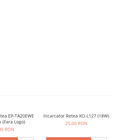
etea EP-TA20EWE
Incarcator Retea XO-L127 (18W)
Incarcat
b (Fara Logo)
Cablu U
25,00 RON
00 RON