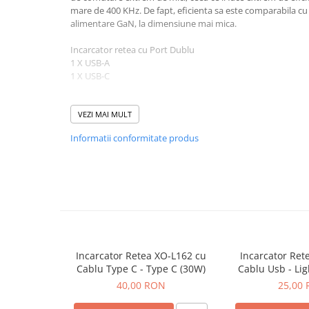
Seria 13
mare de 400 KHz. De fapt, eficienta sa este comparabila cu 
Seria 12
alimentare GaN, la dimensiune mai mica.
Seria 11
Incarcator retea cu Port Dublu
Seria X
1 X USB-A
Seria 8
1 X USB-C
Seria 7
Model
: Deji A88 (20W)
Seria 6
VEZI MAI MULT
Tensiune de intrare: 100V-240V ~ 50/60 Hz 0.6A
Samsung
Informatii conformitate produs
Xiaomi
Tensiune de iesire: Total: 5V-3A
Oppo / Realme
Port USB-C: 5V=3A / 9V=2.22A / 12V=1.67A / (20W)
Motorola
Port USB-A: 5V=3A / 9V=2A / 12V=1.5A (18W)
Huawei / Honor
Tip ambalaj: Blister
Incarcatoare
Pachetul nu contine Cablu de alimentare
Incarcatoare Retea
Incarcator Retea XO-L162 cu
Incarcator Ret
Cablu Type C - Type C (30W)
Cablu Usb - Li
Incarcatoare Auto
40,00 RON
25,00
Cabluri de date / Audio