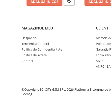
ADAUGA IN COS
ADAUGA IN 
Componente Gsm
Iphone
Samsung
Huawei / Honor
MAGAZINUL MEU
CLIENTI
Motorola
Despre noi
Metode de
Oppo / Realme
Termeni si Conditii
Politica d
Xiaomi
Politica de Confidentialitate
Garantia 
Baterii Externe / Powerbank
Politica de livrare
Formular 
Contact
ANPC
Casti / Headset
ANPC - SA
Componente Reconditionare Ecran
Sticla / Geam
Iphone
Samsung
©Copyright SC. CITY GSM SRL. 2026
Platforma E-commerce b
Gomag
Diverse
Folii Protectie
Folii Protectie 10D