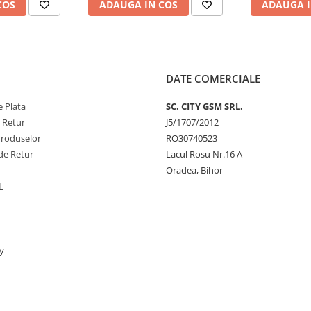
COS
ADAUGA IN COS
ADAUGA I
DATE COMERCIALE
 Plata
SC. CITY GSM SRL.
e Retur
J5/1707/2012
Produselor
RO30740523
de Retur
Lacul Rosu Nr.16 A
Oradea, Bihor
L
y