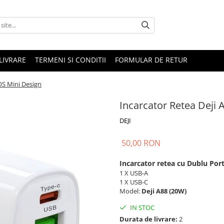
LIVRARE
TERMENI SI CONDITII
FORMULAR DE RETUR
OS Mini Design
Incarcator Retea Deji
DEJI
50,00 RON
Incarcator retea cu Dublu Por
1 X USB-A
1 X USB-C
Model:
Deji A88 (20W)
IN STOC
Durata de livrare:
2