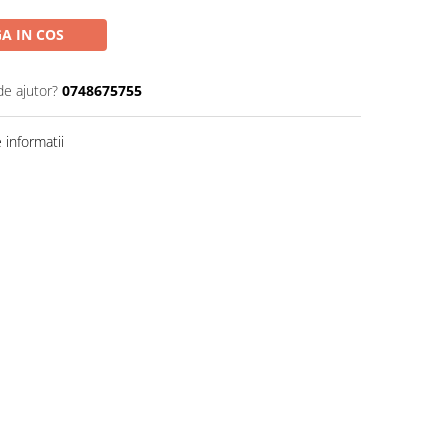
A IN COS
de ajutor?
0748675755
informatii