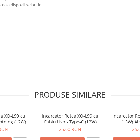
cea a dispozitivelor de
PRODUSE SIMILARE
ea XO-L99 cu
Incarcator Retea XO-L99 cu
Incarcator R
ghtning (12W)
Cablu Usb - Type-C (12W)
(15W) Al
 RON
25,00 RON
25,