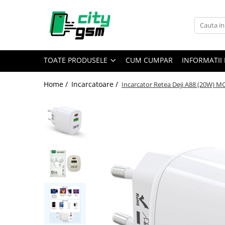
Toate Produsele
Acumulatori / Baterii
TOATE PRODUSELE
CUM CUMPAR
INFORMATII 
Iphone
Seria 15
Home /
Incarcatoare /
Incarcator Retea Deji A88 (20W) M
Seria 14
Seria 13
Seria 12
Seria 11
Seria X
Seria 8
Seria 7
Seria 6
Seria 5
Samsung