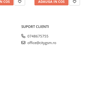
N COS
ADAUGA IN COS
ADAUG
SUPORT CLIENTI
0748675755
office@citygsm.ro