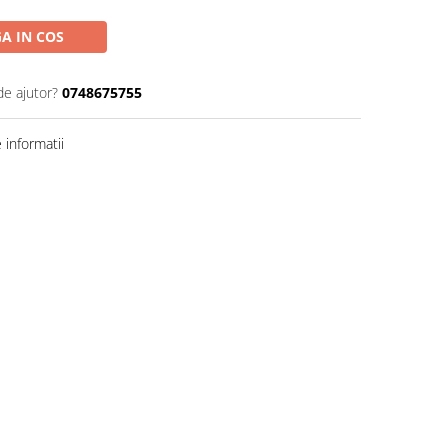
A IN COS
de ajutor?
0748675755
informatii