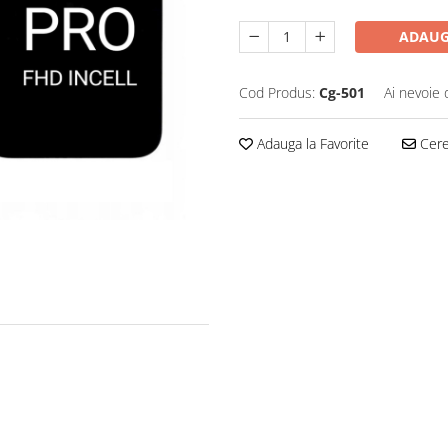
ADAUG
Cod Produs:
Cg-501
Ai nevoie 
Adauga la Favorite
Cere 