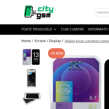
Toate Produsele
Acumulatori / Baterii
TOATE PRODUSELE
CUM CUMPAR
INFORMATII 
Iphone
Seria 15
Home /
Ecrane / Display /
Display Ecran Lcd pentru Iphon
Seria 14
Seria 13
-10 RON
Seria 12
Seria 11
Seria X
Seria 8
Seria 7
Seria 6
Seria 5
Samsung