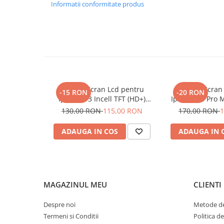
Seria 13
Informatii conformitate produs
Seria 12
Seria 11
Seria X
Seria 8
Seria 7
Seria 6
Display Ecran Lcd pentru
Display Ecran
-15 RON
-20 RON
Samsung
Iphone 13 Incell TFT (HD+)
Iphone 14 Pro M
Negru
(HD
Xiaomi
130,00 RON
115,00 RON
170,00 RON
1
Oppo / Realme
ADAUGA IN COS
ADAUGA IN 
Motorola
Huawei / Honor
Incarcatoare
Incarcatoare Retea
MAGAZINUL MEU
CLIENTI
Incarcatoare Auto
Despre noi
Metode de
Cabluri de date / Audio
Termeni si Conditii
Politica d