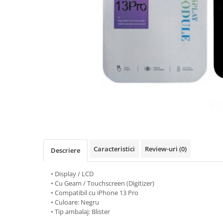
Seria A
Seria J
Seria M
Seria N
Seria S
Xiaomi
Oppo / Realme
Motorola
Huawei / Honor
Nokia
Ecrane / Display
Caracteristici
Review-uri
(0)
Descriere
Iphone
Seria 17
• Display / LCD
• Cu Geam / Touchscreen (Digitizer)
Seria 16
• Compatibil cu iPhone 13 Pro
Seria 15
• Culoare: Negru
• Tip ambalaj: Blister
Seria 14