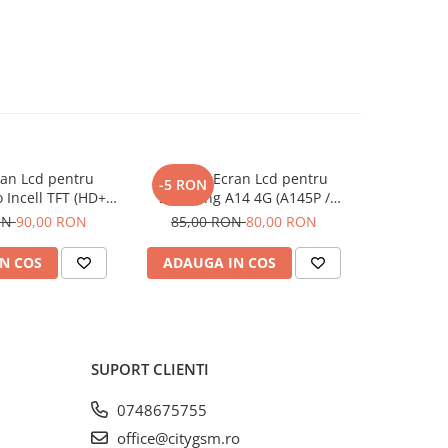
ran Lcd pentru
Display Ecran Lcd pentru
Display
-5 RON
-15 RO
 Incell TFT (HD+)
Samsung A14 4G (A145P /
Iphone 12
egru
A145R) Negru
(
ON
90,00 RON
85,00 RON
80,00 RON
120,00
N COS
ADAUGA IN COS
ADAUG
SUPORT CLIENTI
0748675755
office@citygsm.ro