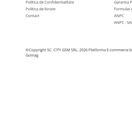
Politica de Confidentialitate
Garantia 
Componente Gsm
Politica de livrare
Formular 
Iphone
Contact
ANPC
Samsung
ANPC - SA
Huawei / Honor
Motorola
Oppo / Realme
©Copyright SC. CITY GSM SRL. 2026
Platforma E-commerce b
Gomag
Xiaomi
Baterii Externe / Powerbank
Casti / Headset
Componente Reconditionare Ecran
Sticla / Geam
Iphone
Samsung
Diverse
Folii Protectie
Folii Protectie 10D