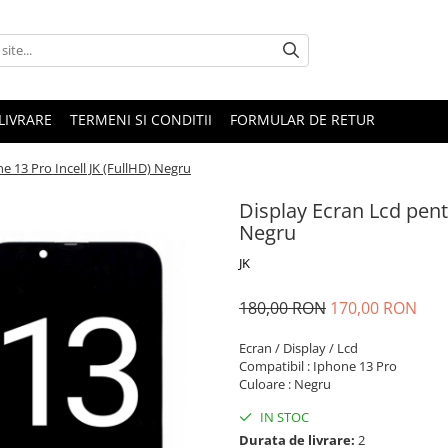
LIVRARE
TERMENI SI CONDITII
FORMULAR DE RETUR
e 13 Pro Incell JK (FullHD) Negru
Display Ecran Lcd pent
Negru
JK
180,00 RON
170,00 RON
Ecran / Display / Lcd
Compatibil : Iphone 13 Pro
Culoare : Negru
IN STOC
Durata de livrare:
2