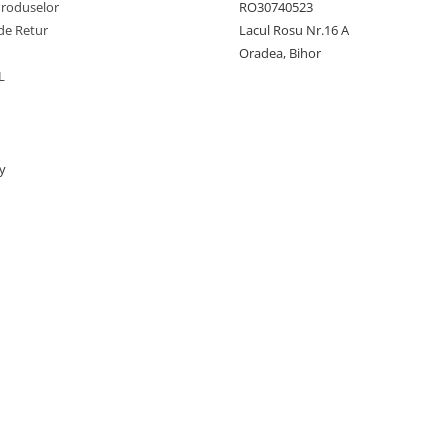
Produselor
RO30740523
de Retur
Lacul Rosu Nr.16 A
Oradea, Bihor
L
y