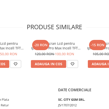
PRODUSE SIMILARE
 Lcd pentru
Display Ecran Lcd pentru
Display Ec
-20 RON
-15 RON
ax Incell TFT
Iphone 11 Pro Max Incell TFT
Iphone 11 Pro
+)
(HD+) Negru
N
50,00 RON
120,00 RON
100,00 RON
105,00 R
COS
ADAUGA IN COS
ADAUGA I
DATE COMERCIALE
 Plata
SC. CITY GSM SRL.
e Retur
J5/1707/2012