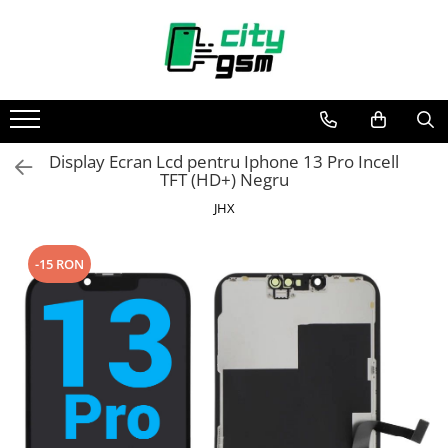
Toate Produsele
Acumulatori / Baterii
Iphone
Display Ecran Lcd pentru Iphone 13 Pro Incell
Seria 15
TFT (HD+) Negru
Seria 14
JHX
Seria 13
Seria 12
-15 RON
Seria 11
Seria X
Seria 8
Seria 7
Seria 6
Seria 5
Samsung