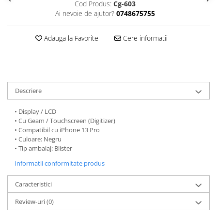
Seria 13
Cod Produs:
Cg-603
Ai nevoie de ajutor?
0748675755
Seria 12
Seria 11
Adauga la Favorite
Cere informatii
Seria X
Seria 8
Seria 7
Seria 6
Samsung
Descriere
Xiaomi
• Display / LCD
Oppo / Realme
• Cu Geam / Touchscreen (Digitizer)
• Compatibil cu iPhone 13 Pro
Motorola
• Culoare: Negru
• Tip ambalaj: Blister
Huawei / Honor
Informatii conformitate produs
Incarcatoare
Incarcatoare Retea
Caracteristici
Incarcatoare Auto
Review-uri
(0)
Cabluri de date / Audio