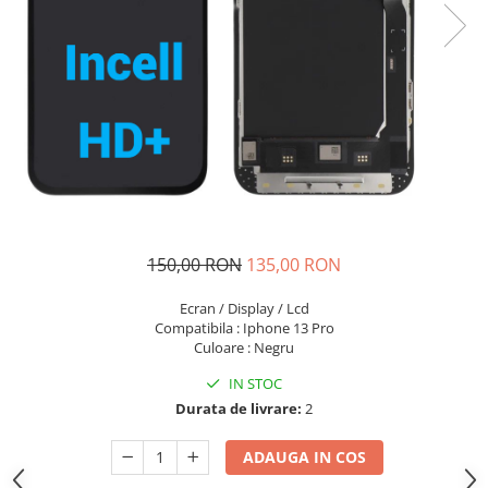
Seria A
Seria J
Seria M
Seria N
Seria S
Xiaomi
Oppo / Realme
Motorola
Huawei / Honor
150,00 RON
135,00 RON
Nokia
Ecran / Display / Lcd
Ecrane / Display
Compatibila : Iphone 13 Pro
Iphone
Culoare : Negru
Seria 17
IN STOC
Seria 16
Durata de livrare:
2
Seria 15
ADAUGA IN COS
Seria 14