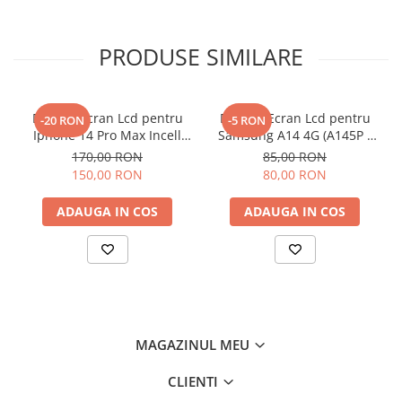
Componente Gsm
Iphone
PRODUSE SIMILARE
Samsung
Huawei / Honor
Motorola
Display Ecran Lcd pentru
Display Ecran Lcd pentru
-20 RON
-5 RON
Iphone 14 Pro Max Incell
Samsung A14 4G (A145P /
Oppo / Realme
TFT (HD+)
A145R) Negru
170,00 RON
85,00 RON
Xiaomi
150,00 RON
80,00 RON
Baterii Externe / Powerbank
ADAUGA IN COS
ADAUGA IN COS
Casti / Headset
Componente Reconditionare Ecran
Sticla / Geam
Iphone
Samsung
Diverse
MAGAZINUL MEU
Folii Protectie
CLIENTI
Folii Protectie 10D