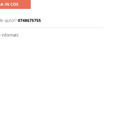
A IN COS
de ajutor?
0748675755
informatii