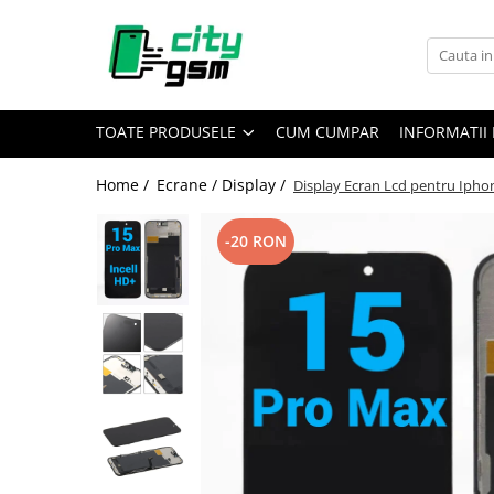
Toate Produsele
Acumulatori / Baterii
TOATE PRODUSELE
CUM CUMPAR
INFORMATII 
Iphone
Seria 15
Home /
Ecrane / Display /
Display Ecran Lcd pentru Ipho
Seria 14
Seria 13
-20 RON
Seria 12
Seria 11
Seria X
Seria 8
Seria 7
Seria 6
Seria 5
Samsung