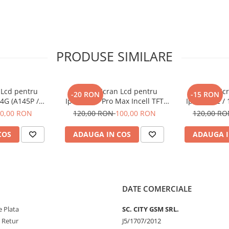
PRODUSE SIMILARE
 Lcd pentru
Display Ecran Lcd pentru
Display Ec
-20 RON
-15 RON
4G (A145P /
Iphone 11 Pro Max Incell TFT
Iphone 12 / 
Negru
(HD+) Negru
(HD+
0,00 RON
120,00 RON
100,00 RON
120,00 R
COS
ADAUGA IN COS
ADAUGA I
DATE COMERCIALE
 Plata
SC. CITY GSM SRL.
e Retur
J5/1707/2012