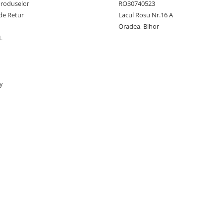
Produselor
RO30740523
de Retur
Lacul Rosu Nr.16 A
Oradea, Bihor
L
y