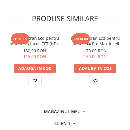
Componente Gsm
Iphone
PRODUSE SIMILARE
Samsung
Huawei / Honor
Motorola
Display Ecran Lcd pentru
Display Ecran Lcd pentru
-15 RON
-20 RON
Iphone 13 Incell TFT (HD+)
Iphone 14 Pro Max Incell
Oppo / Realme
Negru
TFT (HD+)
130,00 RON
170,00 RON
Xiaomi
115,00 RON
150,00 RON
Baterii Externe / Powerbank
ADAUGA IN COS
ADAUGA IN COS
Casti / Headset
Componente Reconditionare Ecran
Sticla / Geam
Iphone
Samsung
Diverse
MAGAZINUL MEU
Folii Protectie
CLIENTI
Folii Protectie 10D