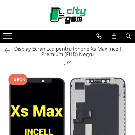
Toate Produsele
Acumulatori / Baterii
Iphone
Display Ecran Lcd pentru Iphone Xs Max Incell
Seria 15
Premium (FHD) Negru
Seria 14
JHX
Seria 13
Seria 12
-10 RON
Seria 11
Seria X
Seria 8
Seria 7
Seria 6
Seria 5
Samsung