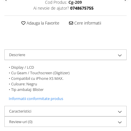
Seria 13
Cod Produs:
Cg-209
Ai nevoie de ajutor?
0748675755
Seria 12
Seria 11
Adauga la Favorite
Cere informatii
Seria X
Seria 8
Seria 7
Seria 6
Samsung
Descriere
Xiaomi
• Display / LCD
Oppo / Realme
• Cu Geam / Touchscreen (Digitizer)
• Compatibil cu iPhone XS MAX.
Motorola
• Culoare: Negru
• Tip ambalaj: Blister
Huawei / Honor
Informatii conformitate produs
Incarcatoare
Incarcatoare Retea
Caracteristici
Incarcatoare Auto
Review-uri
(0)
Cabluri de date / Audio