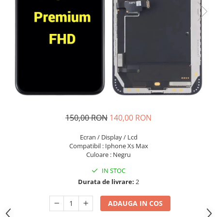
Seria A
Seria J
Seria M
Seria N
Seria S
Xiaomi
Oppo / Realme
Motorola
Huawei / Honor
150,00 RON
140,00 RON
Nokia
Ecran / Display / Lcd
Ecrane / Display
Compatibil : Iphone Xs Max
Iphone
Culoare : Negru
Seria 17
IN STOC
Seria 16
Durata de livrare:
2
Seria 15
ADAUGA IN COS
Seria 14