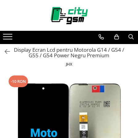
Toate Produsele
Acumulatori / Baterii
Iphone
Display Ecran Lcd pentru Motorola G14 / G54 /
Seria 15
G55 / G54 Power Negru Premium
Seria 14
JHX
Seria 13
Seria 12
-10 RON
Seria 11
Seria X
Seria 8
Seria 7
Seria 6
Seria 5
Samsung