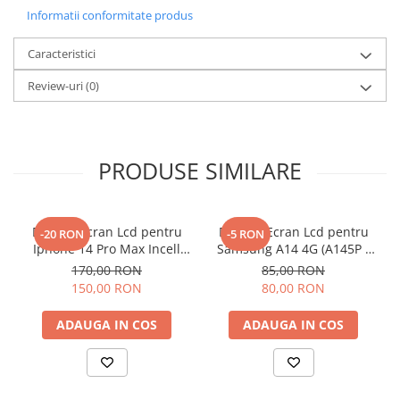
Componente Gsm
Informatii conformitate produs
Iphone
Caracteristici
Samsung
Huawei / Honor
Review-uri
(0)
Motorola
Oppo / Realme
PRODUSE SIMILARE
Xiaomi
Baterii Externe / Powerbank
Casti / Headset
Display Ecran Lcd pentru
Display Ecran Lcd pentru
-20 RON
-5 RON
Componente Reconditionare Ecran
Iphone 14 Pro Max Incell
Samsung A14 4G (A145P /
TFT (HD+)
A145R) Negru
Sticla / Geam
170,00 RON
85,00 RON
150,00 RON
80,00 RON
Iphone
Samsung
ADAUGA IN COS
ADAUGA IN COS
Diverse
Folii Protectie
Folii Protectie 10D