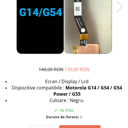
Seria A
Seria J
Seria M
Seria N
Seria S
Xiaomi
Oppo / Realme
Motorola
Huawei / Honor
140,00 RON
130,00 RON
Nokia
Ecran / Display / Lcd
Ecrane / Display
Dispozitive compatibile :
Motorola G14 / G54 / G54
Iphone
Power / G55
Seria 17
Culoare : Negru.
Seria 16
IN STOC
Seria 15
Durata de livrare:
2
Seria 14