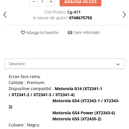
Seria 13
ADAUGA IN COS
Seria 12
Cod Produs:
Cg-411
Seria 11
Ai nevoie de ajutor?
0748675755
Seria X
Seria 8
Adauga la Favorite
Cere informatii
Seria 7
Seria 6
Samsung
Xiaomi
Descriere
Oppo / Realme
Ecran fara rama.
Motorola
Calitate : Premium.
Dispozitive compatibil :
Motorola G14 (XT2341-1
Huawei / Honor
/ XT2341-2 / XT2341-3 / XT2341-4)
Incarcatoare
Motorola G54 (XT2343-1 / XT2343-
Incarcatoare Retea
2)
Motorola G54 Power (XT2343-6)
Incarcatoare Auto
Motorola G55 (XT2435-2)
Cabluri de date / Audio
Culoare : Negru.