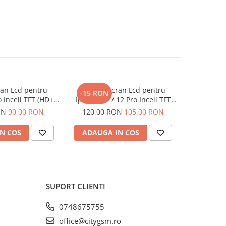
ran Lcd pentru
Display Ecran Lcd pentru
Display
-15 RON
-5 RON
 Incell TFT (HD+)
Iphone 12 / 12 Pro Incell TFT
Samsung 
egru
(HD+) Negru
ON
90,00 RON
120,00 RON
105,00 RON
85,00
N COS
ADAUGA IN COS
ADAUG
SUPORT CLIENTI
0748675755
office@citygsm.ro