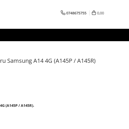
0748675755
0,00
tru Samsung A14 4G (A145P / A145R)
G (A145P / A145R).