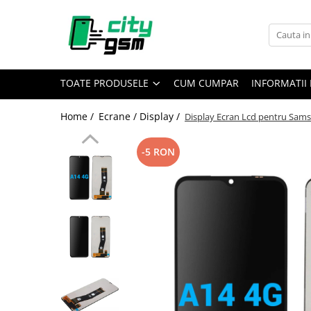
Toate Produsele
Acumulatori / Baterii
TOATE PRODUSELE
CUM CUMPAR
INFORMATII 
Iphone
Seria 15
Home /
Ecrane / Display /
Display Ecran Lcd pentru Sam
Seria 14
Seria 13
-5 RON
Seria 12
Seria 11
Seria X
Seria 8
Seria 7
Seria 6
Seria 5
Samsung