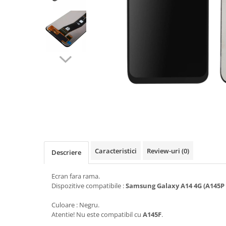
Seria A
Seria J
Seria M
Seria N
Seria S
Xiaomi
Oppo / Realme
Motorola
Huawei / Honor
Nokia
Ecrane / Display
Caracteristici
Review-uri
(0)
Descriere
Iphone
Seria 17
Ecran fara rama.
Dispozitive compatibile :
Samsung Galaxy A14 4G (A145P 
Seria 16
Seria 15
Culoare : Negru.
Atentie! Nu este compatibil cu
A145F
.
Seria 14