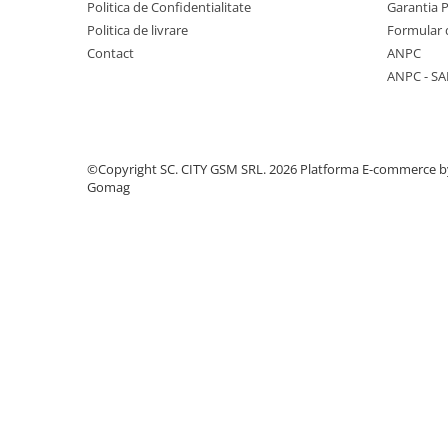
Politica de Confidentialitate
Garantia 
Componente Gsm
Politica de livrare
Formular 
Iphone
Contact
ANPC
Samsung
ANPC - SA
Huawei / Honor
Motorola
Oppo / Realme
©Copyright SC. CITY GSM SRL. 2026
Platforma E-commerce b
Gomag
Xiaomi
Baterii Externe / Powerbank
Casti / Headset
Componente Reconditionare Ecran
Sticla / Geam
Iphone
Samsung
Diverse
Folii Protectie
Folii Protectie 10D