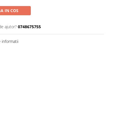
A IN COS
de ajutor?
0748675755
informatii