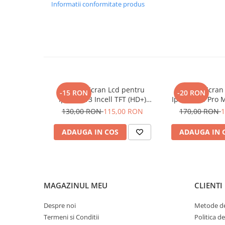
Seria 13
Informatii conformitate produs
Seria 12
Seria 11
Seria X
Seria 8
Seria 7
Seria 6
Display Ecran Lcd pentru
Display Ecran
-15 RON
-20 RON
Samsung
Iphone 13 Incell TFT (HD+)
Iphone 14 Pro M
Negru
(HD
Xiaomi
130,00 RON
115,00 RON
170,00 RON
1
Oppo / Realme
ADAUGA IN COS
ADAUGA IN 
Motorola
Huawei / Honor
Incarcatoare
Incarcatoare Retea
MAGAZINUL MEU
CLIENTI
Incarcatoare Auto
Despre noi
Metode de
Cabluri de date / Audio
Termeni si Conditii
Politica d