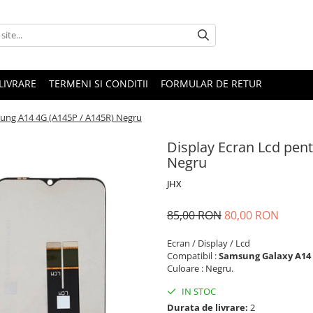
LIVRARE
TERMENI SI CONDITII
FORMULAR DE RETUR
sung A14 4G (A145P / A145R) Negru
Display Ecran Lcd pen
Negru
JHX
85,00 RON
80,00 RON
Ecran / Display / Lcd
Compatibil :
Samsung Galaxy A14 4
Culoare : Negru.
IN STOC
Durata de livrare:
2