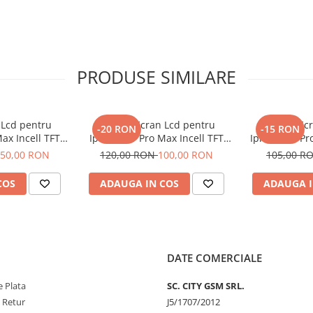
PRODUSE SIMILARE
 Lcd pentru
Display Ecran Lcd pentru
Display Ec
-20 RON
-15 RON
ax Incell TFT
Iphone 11 Pro Max Incell TFT
Iphone 11 Pro
+)
(HD+) Negru
N
50,00 RON
120,00 RON
100,00 RON
105,00 R
COS
ADAUGA IN COS
ADAUGA I
DATE COMERCIALE
 Plata
SC. CITY GSM SRL.
e Retur
J5/1707/2012