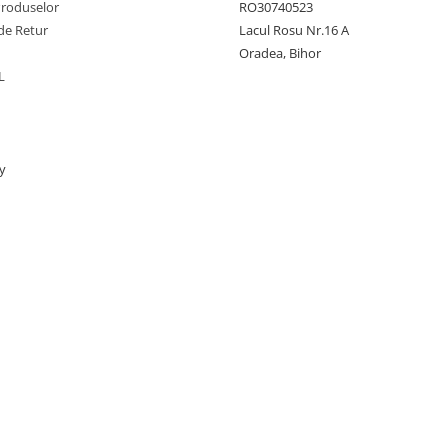
Produselor
RO30740523
de Retur
Lacul Rosu Nr.16 A
Oradea, Bihor
L
y