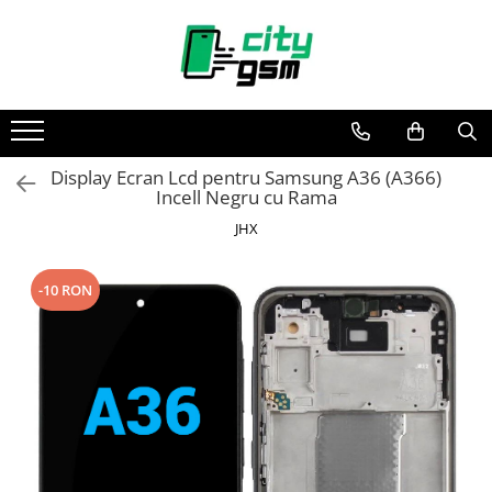
Toate Produsele
Acumulatori / Baterii
Iphone
Display Ecran Lcd pentru Samsung A36 (A366)
Seria 15
Incell Negru cu Rama
Seria 14
JHX
Seria 13
Seria 12
-10 RON
Seria 11
Seria X
Seria 8
Seria 7
Seria 6
Seria 5
Samsung