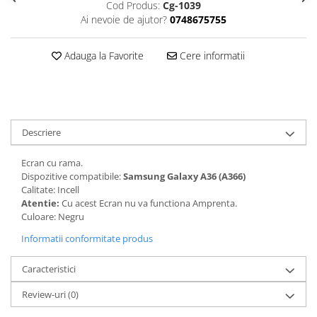
Seria 13
Cod Produs:
Cg-1039
Ai nevoie de ajutor?
0748675755
Seria 12
Seria 11
Adauga la Favorite
Cere informatii
Seria X
Seria 8
Seria 7
Seria 6
Samsung
Descriere
Xiaomi
Ecran cu rama.
Oppo / Realme
Dispozitive compatibile:
Samsung Galaxy A36 (A366)
Calitate: Incell
Motorola
Atentie:
Cu acest Ecran nu va functiona Amprenta.
Culoare: Negru
Huawei / Honor
Informatii conformitate produs
Incarcatoare
Incarcatoare Retea
Caracteristici
Incarcatoare Auto
Review-uri
(0)
Cabluri de date / Audio