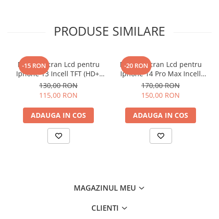
Componente Gsm
Iphone
PRODUSE SIMILARE
Samsung
Huawei / Honor
Motorola
Display Ecran Lcd pentru
Display Ecran Lcd pentru
-15 RON
-20 RON
Iphone 13 Incell TFT (HD+)
Iphone 14 Pro Max Incell
Oppo / Realme
Negru
TFT (HD+)
130,00 RON
170,00 RON
Xiaomi
115,00 RON
150,00 RON
Baterii Externe / Powerbank
ADAUGA IN COS
ADAUGA IN COS
Casti / Headset
Componente Reconditionare Ecran
Sticla / Geam
Iphone
Samsung
Diverse
MAGAZINUL MEU
Folii Protectie
CLIENTI
Folii Protectie 10D