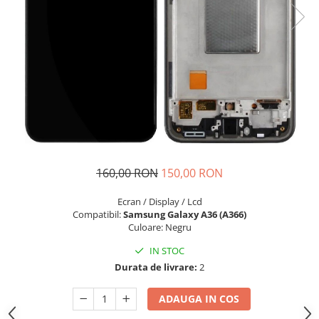
Seria A
Seria J
Seria M
Seria N
Seria S
Xiaomi
Oppo / Realme
Motorola
Huawei / Honor
160,00 RON
150,00 RON
Nokia
Ecran / Display / Lcd
Ecrane / Display
Compatibil:
Samsung Galaxy A36 (A366)
Iphone
Culoare: Negru
Seria 17
IN STOC
Seria 16
Durata de livrare:
2
Seria 15
ADAUGA IN COS
Seria 14