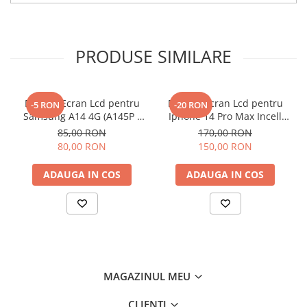
Componente Gsm
Iphone
Samsung
PRODUSE SIMILARE
Huawei / Honor
Motorola
Display Ecran Lcd pentru
Display Ecran Lcd pentru
-5 RON
-20 RON
Oppo / Realme
Samsung A14 4G (A145P /
Iphone 14 Pro Max Incell
A145R) Negru
TFT (HD+)
Xiaomi
85,00 RON
170,00 RON
80,00 RON
150,00 RON
Baterii Externe / Powerbank
Casti / Headset
ADAUGA IN COS
ADAUGA IN COS
Componente Reconditionare Ecran
Sticla / Geam
Iphone
Samsung
Diverse
MAGAZINUL MEU
Folii Protectie
Folii Protectie 10D
CLIENTI