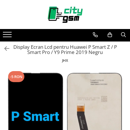
Toate Produsele
Acumulatori / Baterii
Iphone
Display Ecran Lcd pentru Huawei P Smart Z / P
Seria 15
Smart Pro / Y9 Prime 2019 Negru
Seria 14
JHX
Seria 13
Seria 12
-5 RON
Seria 11
Seria X
Seria 8
Seria 7
Seria 6
Seria 5
Samsung