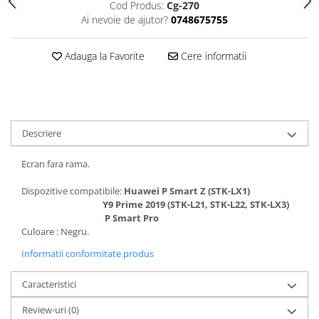
Seria 13
Cod Produs:
Cg-270
Ai nevoie de ajutor?
0748675755
Seria 12
Seria 11
Adauga la Favorite
Cere informatii
Seria X
Seria 8
Seria 7
Seria 6
Samsung
Descriere
Xiaomi
Ecran fara rama.
Oppo / Realme
Dispozitive compatibile:
Huawei P Smart Z (STK-LX1)
Motorola
Y9 Prime 2019 (STK-L21, STK-L22, STK-LX3
)
P Smart Pro
Huawei / Honor
Culoare : Negru.
Incarcatoare
Informatii conformitate produs
Incarcatoare Retea
Incarcatoare Auto
Caracteristici
Cabluri de date / Audio
Review-uri
(0)