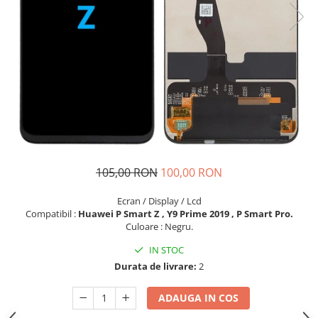
Seria A
Seria J
Seria M
Seria N
Seria S
Xiaomi
Oppo / Realme
Motorola
Huawei / Honor
105,00 RON
100,00 RON
Nokia
Ecran / Display / Lcd
Ecrane / Display
Compatibil :
Huawei P Smart Z , Y9 Prime 2019 , P Smart Pro.
Iphone
Culoare : Negru.
Seria 17
IN STOC
Seria 16
Durata de livrare:
2
Seria 15
ADAUGA IN COS
Seria 14