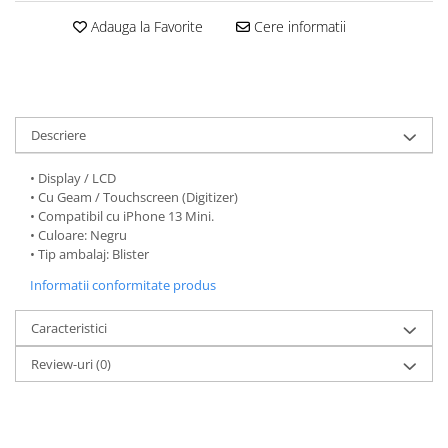
Folii protectie Ceas
Huse Slim 2MM
Adauga la Favorite
Cere informatii
Folii Protectie Ceramic Film
Iphone
Samsung
Huawei / Honor
Huawei / Honor
Iphone
Xiaomi
Samsung
Descriere
Motorola
Folii Protectie cu Gel UV
Oppo / Realme
• Display / LCD
Iphone
• Cu Geam / Touchscreen (Digitizer)
Huse tip Carte
Samsung
• Compatibil cu iPhone 13 Mini.
Huawei / Honor
• Culoare: Negru
• Tip ambalaj: Blister
Iphone
Informatii conformitate produs
Motorola
Oppo / Realme
Caracteristici
Samsung
Xiaomi
Review-uri
(0)