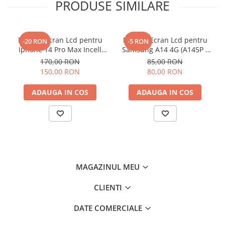
PRODUSE SIMILARE
Display Ecran Lcd pentru
Display Ecran Lcd pentru
-20 RON
-5 RON
Iphone 14 Pro Max Incell
Samsung A14 4G (A145P /
TFT (HD+)
A145R) Negru
170,00 RON
85,00 RON
150,00 RON
80,00 RON
ADAUGA IN COS
ADAUGA IN COS
MAGAZINUL MEU
CLIENTI
DATE COMERCIALE